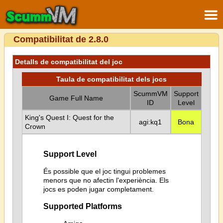
Compatibilitat de 2.8.0
Detalls de compatibilitat del joc
Taula de compatibilitat dels jocs
ScummVM
Support
Game Full Name
ID
Level
King's Quest I: Quest for the
agi:kq1
Bona
Crown
Support Level
És possible que el joc tingui problemes
menors que no afectin l'experiència. Els
jocs es poden jugar completament.
Supported Platforms