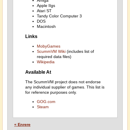
Amiga
Apple IIgs
Atari ST
Tandy Color Computer 3
DOS
Macintosh
Links
MobyGames
ScummVM Wiki
(includes list of
required data files)
Wikipedia
Available At
The ScummVM project does not endorse
any individual supplier of games. This list is
for reference purposes only.
GOG.com
Steam
« Enrere