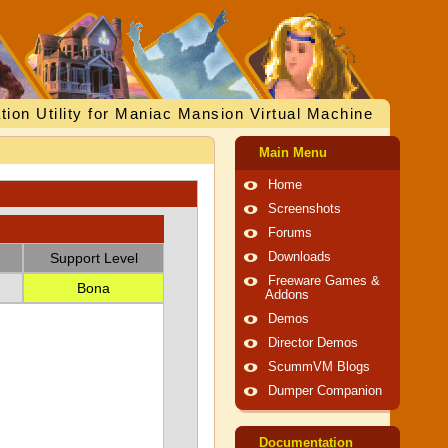
tion Utility for Maniac Mansion Virtual Machine
Main Menu
Home
Screenshots
Forums
Support Level
Downloads
Freeware Games &
Bona
Addons
Demos
Director Demos
ScummVM Blogs
Dumper Companion
Documentation