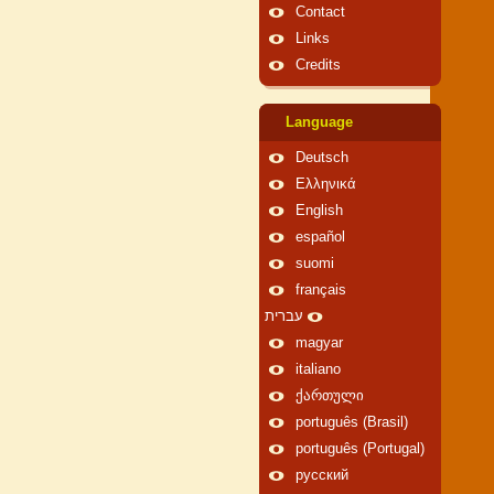
Contact
Links
Credits
Language
Deutsch
Ελληνικά
English
español
suomi
français
עברית
magyar
italiano
ქართული
português (Brasil)
português (Portugal)
русский