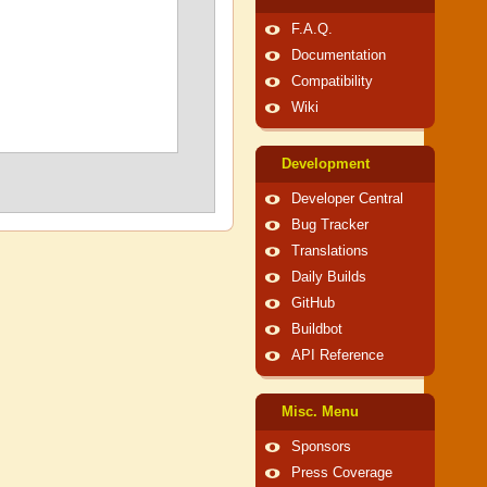
F.A.Q.
Documentation
Compatibility
Wiki
Development
Developer Central
Bug Tracker
Translations
Daily Builds
GitHub
Buildbot
API Reference
Misc. Menu
Sponsors
Press Coverage