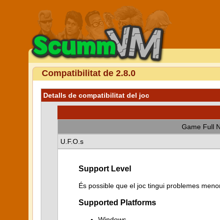
Compatibilitat de 2.8.0
Detalls de compatibilitat del joc
Game Full 
U.F.O.s
Support Level
És possible que el joc tingui problemes menor
Supported Platforms
Windows