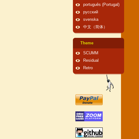
português (Portugal)
русский
svenska
中文（简体）
Theme
SCUMM
Residual
Retro