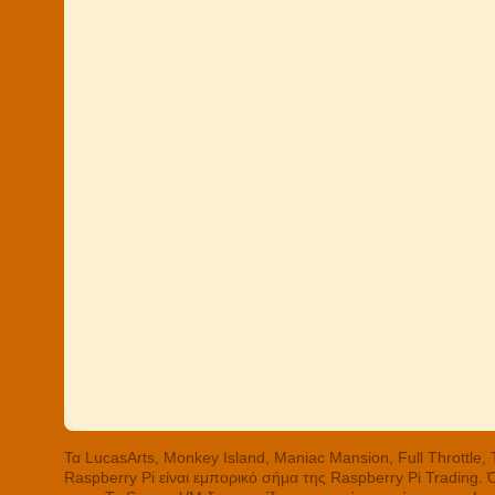
Τα LucasArts, Monkey Island, Maniac Mansion, Full Throttle
Raspberry Pi είναι εμπορικό σήμα της Raspberry Pi Trading.