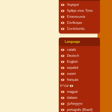
Χορηγοί
Άρθρα στον Τύπο
Επικοινωνία
Σύνδεσμοι
Συντελεστές
Language
català
Deutsch
English
español
suomi
français
עברית
magyar
italiano
ქართული
português (Brasil)