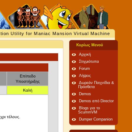
tion Utility for Maniac Mansion Virtual Machine
Κυρίως Μενού
Αρχική
Στιγμιότυπα
Forum
Επίπεδο
Λήψεις
Υποστήριξης
Δωρεάν Παιχνίδια &
Πρόσθετα
Καλή
Demos
Demos από Director
Blogs για το
ScummVM
χρι τέλους.
Dumper Companion