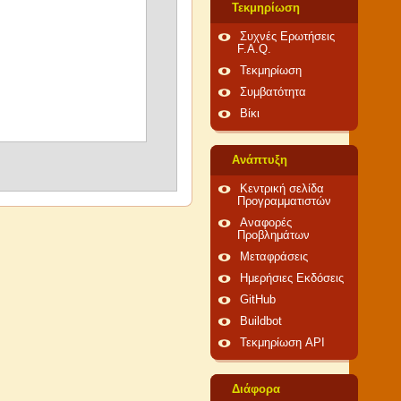
Τεκμηρίωση
Συχνές Ερωτήσεις
F.A.Q.
Τεκμηρίωση
Συμβατότητα
Βίκι
Ανάπτυξη
Κεντρική σελίδα
Προγραμματιστών
Αναφορές
Προβλημάτων
Μεταφράσεις
Ημερήσιες Εκδόσεις
GitHub
Buildbot
Τεκμηρίωση API
Διάφορα