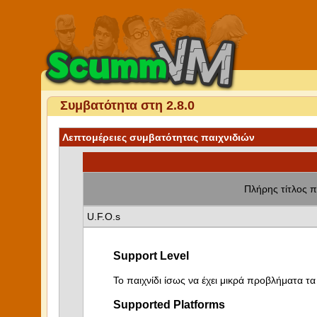
Συμβατότητα στη 2.8.0
Λεπτομέρειες συμβατότητας παιχνιδιών
Πλήρης τίτλος π
U.F.O.s
Support Level
Το παιχνίδι ίσως να έχει μικρά προβλήματα τα 
Supported Platforms