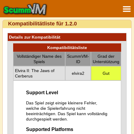
Kompatibilitätliste für 1.2.0
Details zur Kompatibilität
Kompatibilitätsliste
Vollständiger Name des
ScummVM-
Grad der
Spiels
ID
Unterstützung
Elvira II: The Jaws of
elvira2
Gut
Cerberus
Support Level
Das Spiel zeigt einige kleinere Fehler,
welche die Spielerfahrung nicht
beeinträchtigen. Das Spiel kann vollständig
durchgespielt werden.
Supported Platforms