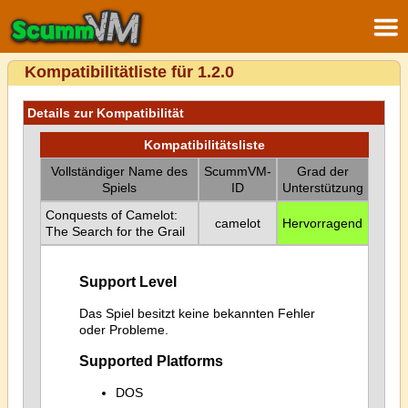
Kompatibilitätliste für 1.2.0
Details zur Kompatibilität
Kompatibilitätsliste
Vollständiger Name des
ScummVM-
Grad der
Spiels
ID
Unterstützung
Conquests of Camelot:
camelot
Hervorragend
The Search for the Grail
Support Level
Das Spiel besitzt keine bekannten Fehler
oder Probleme.
Supported Platforms
DOS