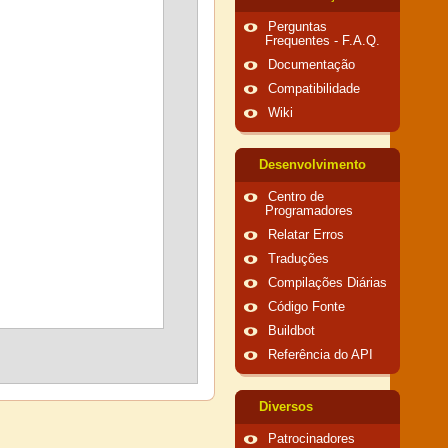
Perguntas
Frequentes - F.A.Q.
Documentação
Compatibilidade
Wiki
Desenvolvimento
Centro de
Programadores
Relatar Erros
Traduções
Compilações Diárias
Código Fonte
Buildbot
Referência do API
Diversos
Patrocinadores