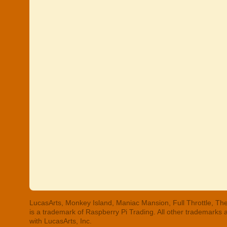
LucasArts, Monkey Island, Maniac Mansion, Full Throttle, The
is a trademark of Raspberry Pi Trading. All other trademarks
with LucasArts, Inc.