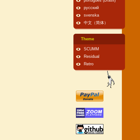
português (Brasil)
русский
svenska
中文（简体）
Theme
SCUMM
Residual
Retro