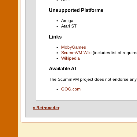
Unsupported Platforms
Amiga
Atari ST
Links
MobyGames
ScummVM Wiki
(includes list of require
Wikipedia
Available At
The ScummVM project does not endorse any ind
GOG.com
« Retroceder