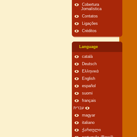
Cobertura
Jornalística
Contatos
Ligações
Créditos
Language
català
Deutsch
Ελληνικά
English
español
suomi
français
עברית
magyar
italiano
ქართული