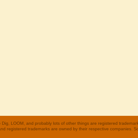
 Dig, LOOM, and probably lots of other things are registered trademar
 and registered trademarks are owned by their respective companies. S