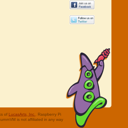
ks of
LucasArts, Inc.
. Raspberry Pi
cummVM is not affiliated in any way