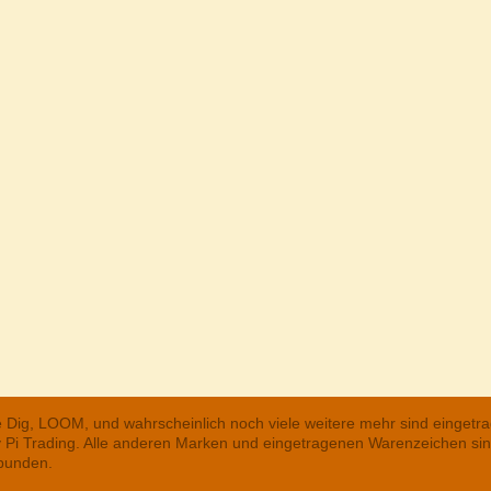
he Dig, LOOM, und wahrscheinlich noch viele weitere mehr sind einge
ry Pi Trading. Alle anderen Marken und eingetragenen Warenzeichen s
rbunden.