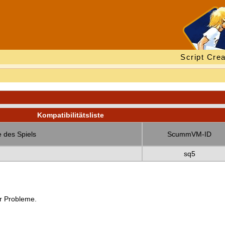
Script Crea
Kompatibilitätsliste
 des Spiels
ScummVM-ID
sq5
er Probleme.