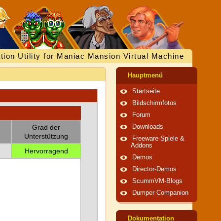
tion Utility for Maniac Mansion Virtual Machine
Hauptmenü
Startseite
Bildschirmfotos
Forum
Grad der
Downloads
Unterstützung
Freeware-Spiele &
Addons
Hervorragend
Demos
Director-Demos
ScummVM-Blogs
Dumper Companion
Dokumentation