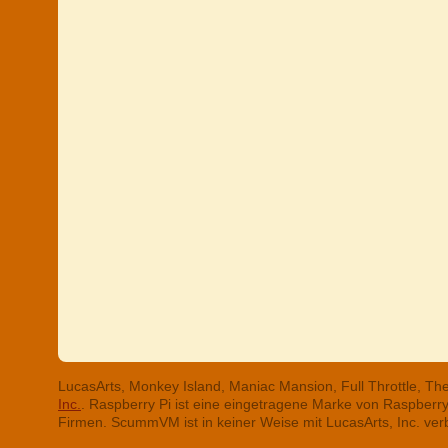
LucasArts, Monkey Island, Maniac Mansion, Full Throttle, T
Inc.
. Raspberry Pi ist eine eingetragene Marke von Raspber
Firmen. ScummVM ist in keiner Weise mit LucasArts, Inc. ve