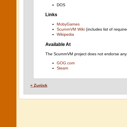
DOS
Links
MobyGames
ScummVM Wiki
(includes list of require
Wikipedia
Available At
The ScummVM project does not endorse any ind
GOG.com
Steam
« Zurück