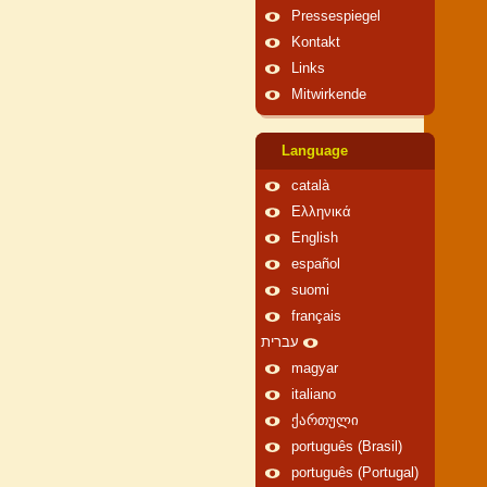
Pressespiegel
Kontakt
Links
Mitwirkende
Language
català
Ελληνικά
English
español
suomi
français
עברית
magyar
italiano
ქართული
português (Brasil)
português (Portugal)