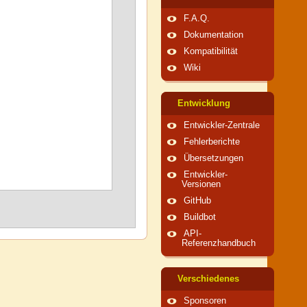
F.A.Q.
Dokumentation
Kompatibilität
Wiki
Entwicklung
Entwickler-Zentrale
Fehlerberichte
Übersetzungen
Entwickler-
Versionen
GitHub
Buildbot
API-
Referenzhandbuch
Verschiedenes
Sponsoren