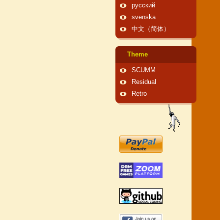
русский
svenska
中文（简体）
Theme
SCUMM
Residual
Retro