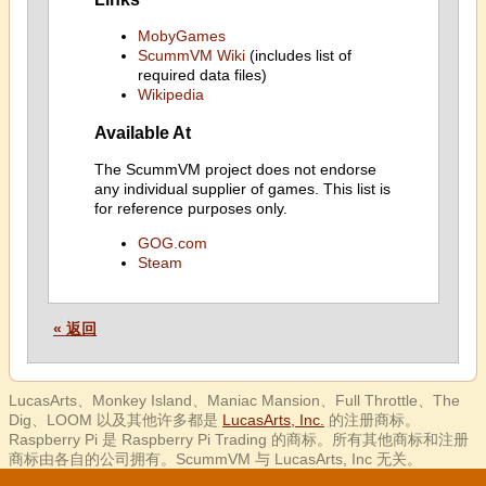
MobyGames
ScummVM Wiki
(includes list of
required data files)
Wikipedia
Available At
The ScummVM project does not endorse
any individual supplier of games. This list is
for reference purposes only.
GOG.com
Steam
« 返回
LucasArts、Monkey Island、Maniac Mansion、Full Throttle、The
Dig、LOOM 以及其他许多都是
LucasArts, Inc.
的注册商标。
Raspberry Pi 是 Raspberry Pi Trading 的商标。所有其他商标和注册
商标由各自的公司拥有。ScummVM 与 LucasArts, Inc 无关。