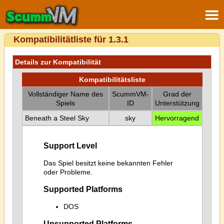
Kompatibilitätliste für 1.3.1
Details zur Kompatibilität
Kompatibilitätsliste
Vollständiger Name des
ScummVM-
Grad der
Spiels
ID
Unterstützung
Beneath a Steel Sky
sky
Hervorragend
Support Level
Das Spiel besitzt keine bekannten Fehler
oder Probleme.
Supported Platforms
DOS
Unsupported Platforms