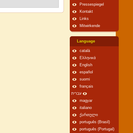
Pressespiegel
Kontakt
Links
Mitwirkende
Language
català
Ελληνικά
English
español
suomi
français
עברית
magyar
italiano
ქართული
português (Brasil)
português (Portugal)