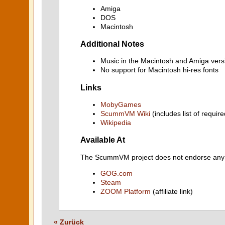
Amiga
DOS
Macintosh
Additional Notes
Music in the Macintosh and Amiga vers
No support for Macintosh hi-res fonts
Links
MobyGames
ScummVM Wiki
(includes list of require
Wikipedia
Available At
The ScummVM project does not endorse any ind
GOG.com
Steam
ZOOM Platform
(affiliate link)
« Zurück