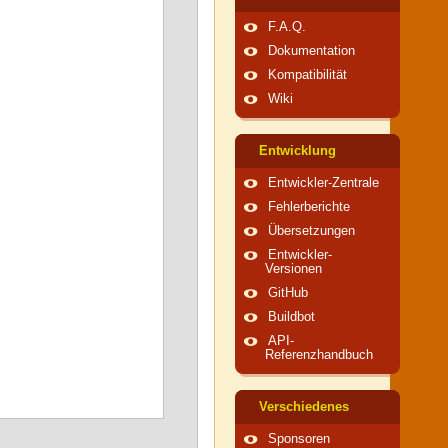
F.A.Q.
Dokumentation
Kompatibilität
Wiki
Entwicklung
Entwickler-Zentrale
Fehlerberichte
Übersetzungen
Entwickler-
Versionen
GitHub
Buildbot
API-
Referenzhandbuch
Verschiedenes
Sponsoren