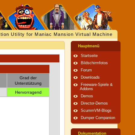
tion Utility for Maniac Mansion Virtual Machine
Hauptmenü
Startseite
Bildschirmfotos
Forum
Grad der
Downloads
Unterstützung
Freeware-Spiele &
Addons
Hervorragend
Demos
Director-Demos
ScummVM-Blogs
Dumper Companion
Dokumentation