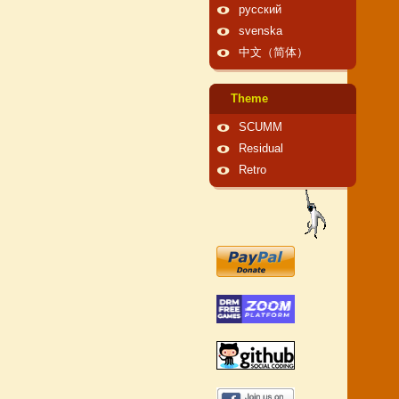
русский
svenska
中文（简体）
Theme
SCUMM
Residual
Retro