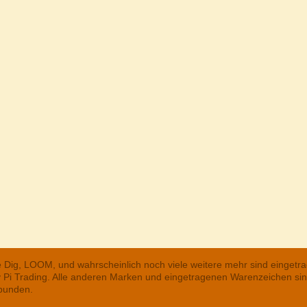
he Dig, LOOM, und wahrscheinlich noch viele weitere mehr sind einge
ry Pi Trading. Alle anderen Marken und eingetragenen Warenzeichen s
rbunden.