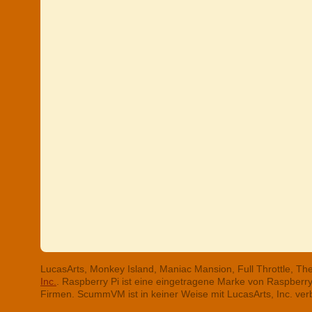
LucasArts, Monkey Island, Maniac Mansion, Full Throttle, T
Inc.
. Raspberry Pi ist eine eingetragene Marke von Raspber
Firmen. ScummVM ist in keiner Weise mit LucasArts, Inc. ve