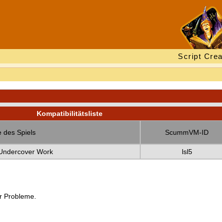
Script Crea
Kompatibilitätsliste
 des Spiels
ScummVM-ID
e Undercover Work
lsl5
er Probleme.