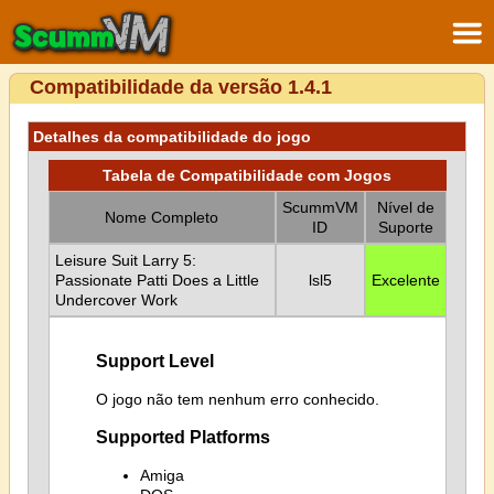
Compatibilidade da versão 1.4.1
Detalhes da compatibilidade do jogo
Tabela de Compatibilidade com Jogos
ScummVM
Nível de
Nome Completo
ID
Suporte
Leisure Suit Larry 5:
Passionate Patti Does a Little
lsl5
Excelente
Undercover Work
Support Level
O jogo não tem nenhum erro conhecido.
Supported Platforms
Amiga