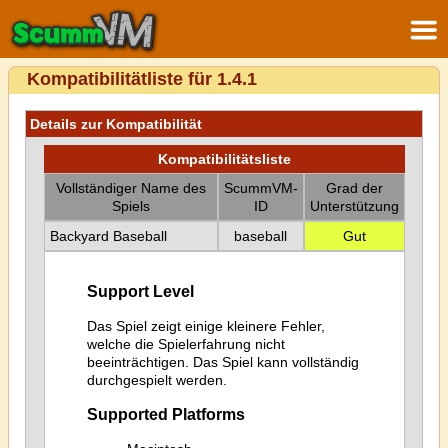
Kompatibilitätliste für 1.4.1
Details zur Kompatibilität
Kompatibilitätsliste
Vollständiger Name des
ScummVM-
Grad der
Spiels
ID
Unterstützung
Backyard Baseball
baseball
Gut
Support Level
Das Spiel zeigt einige kleinere Fehler,
welche die Spielerfahrung nicht
beeinträchtigen. Das Spiel kann vollständig
durchgespielt werden.
Supported Platforms