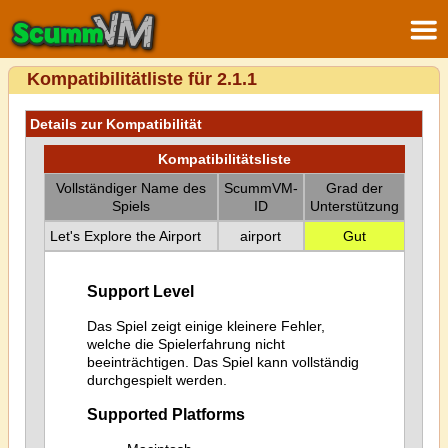
Kompatibilitätliste für 2.1.1
Details zur Kompatibilität
Kompatibilitätsliste
Vollständiger Name des
ScummVM-
Grad der
Spiels
ID
Unterstützung
Let's Explore the Airport
airport
Gut
Support Level
Das Spiel zeigt einige kleinere Fehler,
welche die Spielerfahrung nicht
beeinträchtigen. Das Spiel kann vollständig
durchgespielt werden.
Supported Platforms