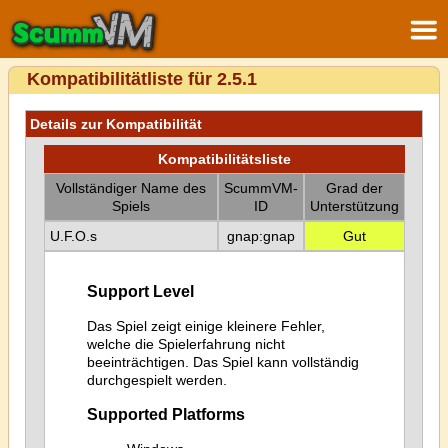
Kompatibilitätliste für 2.5.1
Details zur Kompatibilität
Kompatibilitätsliste
Vollständiger Name des
ScummVM-
Grad der
Spiels
ID
Unterstützung
U.F.O.s
gnap:gnap
Gut
Support Level
Das Spiel zeigt einige kleinere Fehler,
welche die Spielerfahrung nicht
beeinträchtigen. Das Spiel kann vollständig
durchgespielt werden.
Supported Platforms