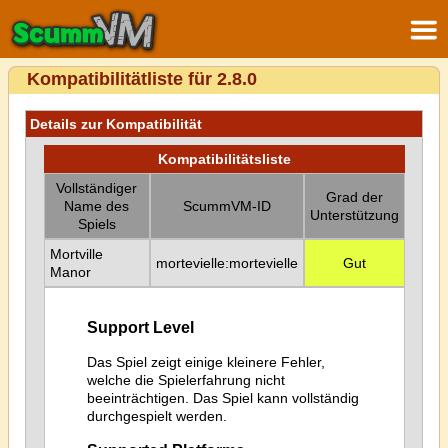
Kompatibilitätliste für 2.8.0
Details zur Kompatibilität
Kompatibilitätsliste
Vollständiger
Grad der
Name des
ScummVM-ID
Unterstützung
Spiels
Mortville
mortevielle:mortevielle
Gut
Manor
Support Level
Das Spiel zeigt einige kleinere Fehler,
welche die Spielerfahrung nicht
beeinträchtigen. Das Spiel kann vollständig
durchgespielt werden.