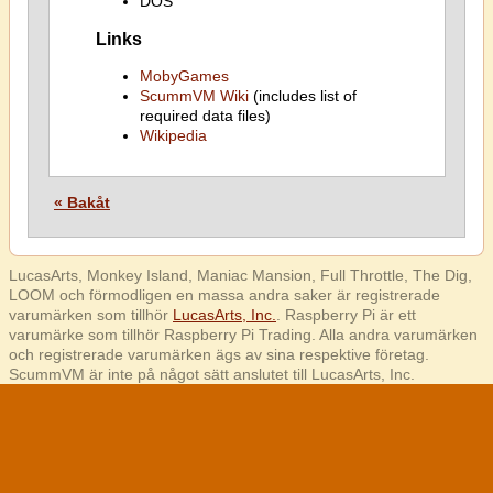
DOS
Links
MobyGames
ScummVM Wiki
(includes list of
required data files)
Wikipedia
« Bakåt
LucasArts, Monkey Island, Maniac Mansion, Full Throttle, The Dig,
LOOM och förmodligen en massa andra saker är registrerade
varumärken som tillhör
LucasArts, Inc.
. Raspberry Pi är ett
varumärke som tillhör Raspberry Pi Trading. Alla andra varumärken
och registrerade varumärken ägs av sina respektive företag.
ScummVM är inte på något sätt anslutet till LucasArts, Inc.