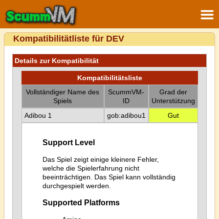
Kompatibilitätliste für DEV
Details zur Kompatibilität
Kompatibilitätsliste
Vollständiger Name des
ScummVM-
Grad der
Spiels
ID
Unterstützung
Adibou 1
gob:adibou1
Gut
Support Level
Das Spiel zeigt einige kleinere Fehler,
welche die Spielerfahrung nicht
beeinträchtigen. Das Spiel kann vollständig
durchgespielt werden.
Supported Platforms