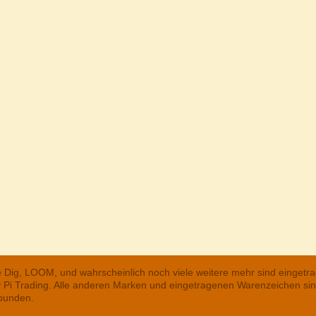
he Dig, LOOM, und wahrscheinlich noch viele weitere mehr sind einge
ry Pi Trading. Alle anderen Marken und eingetragenen Warenzeichen s
rbunden.