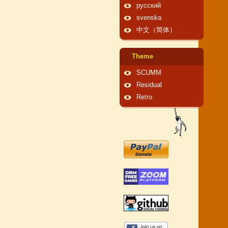
русский
svenska
中文（简体）
Theme
SCUMM
Residual
Retro