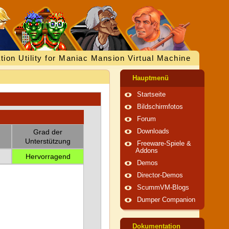
tion Utility for Maniac Mansion Virtual Machine
Hauptmenü
Startseite
Bildschirmfotos
Forum
Grad der
Downloads
Unterstützung
Freeware-Spiele &
Addons
Hervorragend
Demos
Director-Demos
ScummVM-Blogs
Dumper Companion
Dokumentation