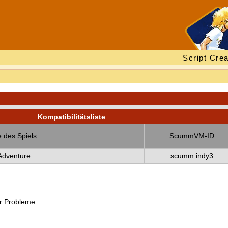
Script Crea
Kompatibilitätsliste
 des Spiels
ScummVM-ID
Adventure
scumm:indy3
er Probleme.