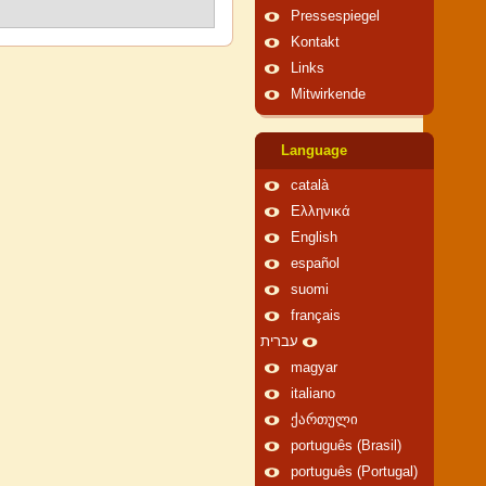
Pressespiegel
Kontakt
Links
Mitwirkende
Language
català
Ελληνικά
English
español
suomi
français
עברית
magyar
italiano
ქართული
português (Brasil)
português (Portugal)