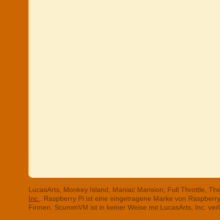
LucasArts, Monkey Island, Maniac Mansion, Full Throttle, T
Inc.
. Raspberry Pi ist eine eingetragene Marke von Raspber
Firmen. ScummVM ist in keiner Weise mit LucasArts, Inc. ve