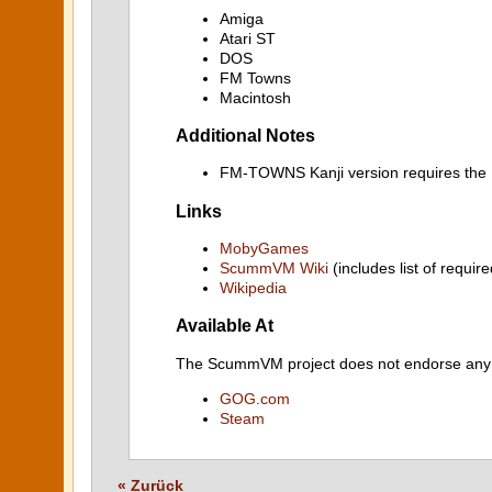
Amiga
Atari ST
DOS
FM Towns
Macintosh
Additional Notes
FM-TOWNS Kanji version requires t
Links
MobyGames
ScummVM Wiki
(includes list of require
Wikipedia
Available At
The ScummVM project does not endorse any ind
GOG.com
Steam
« Zurück