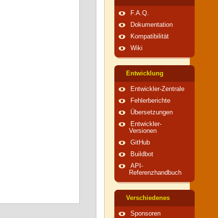
F.A.Q.
Dokumentation
Kompatibilität
Wiki
Entwicklung
Entwickler-Zentrale
Fehlerberichte
Übersetzungen
Entwickler-
Versionen
GitHub
Buildbot
API-
Referenzhandbuch
Verschiedenes
Sponsoren