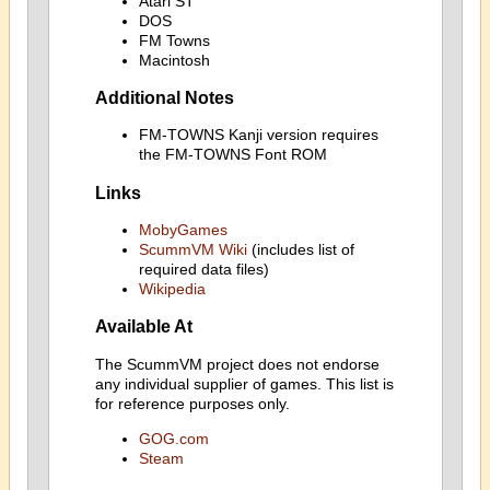
Atari ST
DOS
FM Towns
Macintosh
Additional Notes
FM-TOWNS Kanji version requires
the FM-TOWNS Font ROM
Links
MobyGames
ScummVM Wiki
(includes list of
required data files)
Wikipedia
Available At
The ScummVM project does not endorse
any individual supplier of games. This list is
for reference purposes only.
GOG.com
Steam