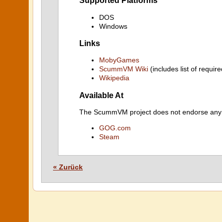
Supported Platforms
DOS
Windows
Links
MobyGames
ScummVM Wiki
(includes list of require
Wikipedia
Available At
The ScummVM project does not endorse any ind
GOG.com
Steam
« Zurück