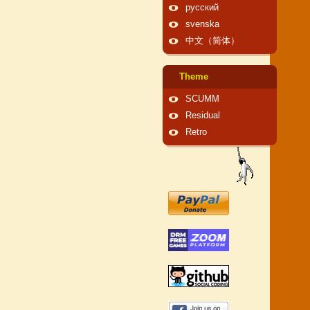
русский
svenska
中文（简体）
Theme
SCUMM
Residual
Retro