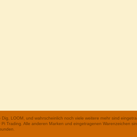
he Dig, LOOM, und wahrscheinlich noch viele weitere mehr sind einge
ry Pi Trading. Alle anderen Marken und eingetragenen Warenzeichen s
rbunden.