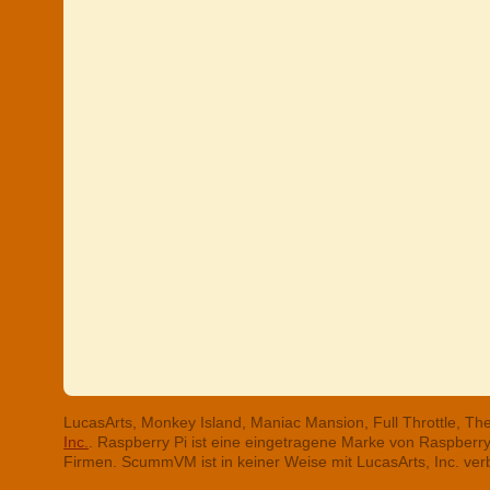
LucasArts, Monkey Island, Maniac Mansion, Full Throttle, T
Inc.
. Raspberry Pi ist eine eingetragene Marke von Raspber
Firmen. ScummVM ist in keiner Weise mit LucasArts, Inc. ve