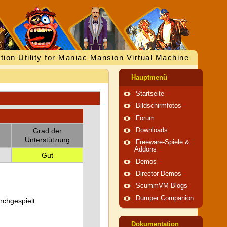
tion Utility for Maniac Mansion Virtual Machine
Hauptmenü
Startseite
Bildschirmfotos
Forum
Grad der
Downloads
Unterstützung
Freeware-Spiele &
Addons
Gut
Demos
Director-Demos
ScummVM-Blogs
Dumper Companion
urchgespielt
Dokumentation