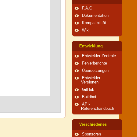
F.A.Q.
Dokumentation
Kompatibilität
Wiki
Entwicklung
Entwickler-Zentrale
Fehlerberichte
Übersetzungen
Entwickler-
Versionen
GitHub
Buildbot
API-
Referenzhandbuch
Verschiedenes
Sponsoren