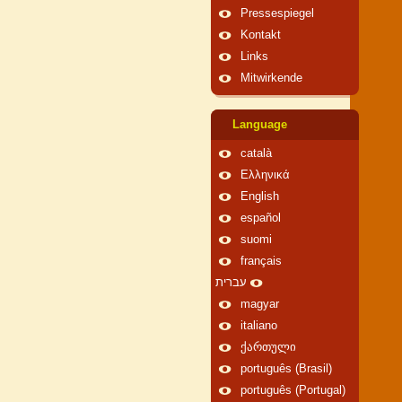
Pressespiegel
Kontakt
Links
Mitwirkende
Language
català
Ελληνικά
English
español
suomi
français
עברית
magyar
italiano
ქართული
português (Brasil)
português (Portugal)