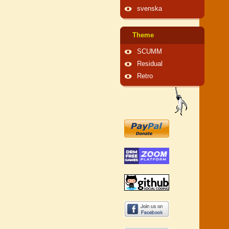
svenska
Theme
SCUMM
Residual
Retro