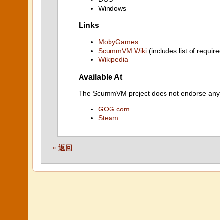
Windows
Links
MobyGames
ScummVM Wiki
(includes list of require
Wikipedia
Available At
The ScummVM project does not endorse any ind
GOG.com
Steam
« 返回