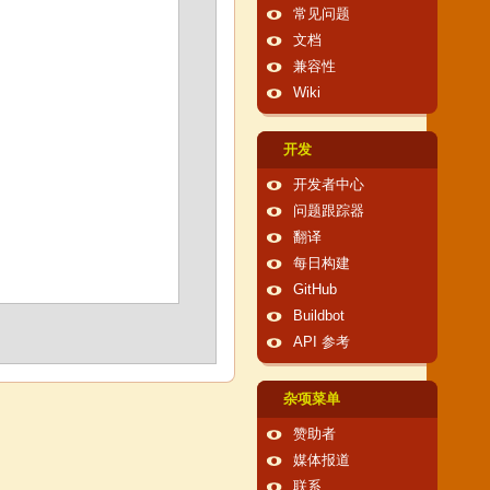
常见问题
文档
兼容性
Wiki
开发
开发者中心
问题跟踪器
翻译
每日构建
GitHub
Buildbot
API 参考
杂项菜单
赞助者
媒体报道
联系