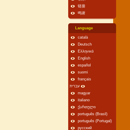
链接
鸣谢
Language
català
Deutsch
Ελληνικά
English
español
suomi
français
עברית
magyar
italiano
ქართული
português (Brasil)
português (Portugal)
русский