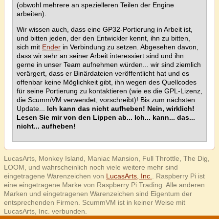
(obwohl mehrere an spezielleren Teilen der Engine
arbeiten).
Wir wissen auch, dass eine GP32-Portierung in Arbeit ist,
und bitten jeden, der den Entwickler kennt, ihn zu bitten,
sich mit
Ender
in Verbindung zu setzen. Abgesehen davon,
dass wir sehr an seiner Arbeit interessiert sind und ihn
gerne in unser Team aufnehmen würden... wir sind ziemlich
verärgert, dass er Binärdateien veröffentlicht hat und es
offenbar keine Möglichkeit gibt, ihn wegen des Quellcodes
für seine Portierung zu kontaktieren (wie es die GPL-Lizenz,
die ScummVM verwendet, vorschreibt)! Bis zum nächsten
Update...
Ich kann das nicht aufheben! Nein, wirklich!
Lesen Sie mir von den Lippen ab... Ich... kann... das...
nicht... aufheben!
LucasArts, Monkey Island, Maniac Mansion, Full Throttle, The Dig,
LOOM, und wahrscheinlich noch viele weitere mehr sind
eingetragene Warenzeichen von
LucasArts, Inc.
. Raspberry Pi ist
eine eingetragene Marke von Raspberry Pi Trading. Alle anderen
Marken und eingetragenen Warenzeichen sind Eigentum der
entsprechenden Firmen. ScummVM ist in keiner Weise mit
LucasArts, Inc. verbunden.