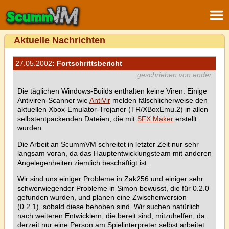
Aktuelle Nachrichten
27.05.2002
: Fortschrittsbericht
geschrieben von ender
Die täglichen Windows-Builds enthalten keine Viren. Einige
Antiviren-Scanner wie
AntiVir
melden fälschlicherweise den
aktuellen Xbox-Emulator-Trojaner (TR/XBoxEmu.2) in allen
selbstentpackenden Dateien, die mit
SFX Maker
erstellt
wurden.
Die Arbeit an ScummVM schreitet in letzter Zeit nur sehr
langsam voran, da das Hauptentwicklungsteam mit anderen
Angelegenheiten ziemlich beschäftigt ist.
Wir sind uns einiger Probleme in Zak256 und einiger sehr
schwerwiegender Probleme in Simon bewusst, die für 0.2.0
gefunden wurden, und planen eine Zwischenversion
(0.2.1), sobald diese behoben sind. Wir suchen natürlich
nach weiteren Entwicklern, die bereit sind, mitzuhelfen, da
derzeit nur eine Person am Spielinterpreter selbst arbeitet