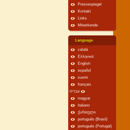
Pressespiegel
Kontakt
Links
Mitwirkende
Language
català
Ελληνικά
English
español
suomi
français
עברית
magyar
italiano
ქართული
português (Brasil)
português (Portugal)