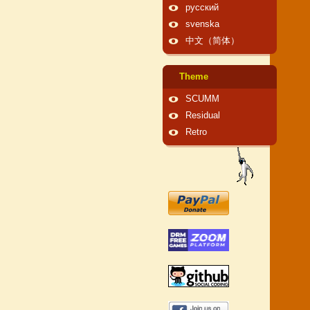
русский
svenska
中文（简体）
Theme
SCUMM
Residual
Retro