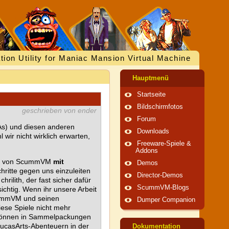
tion Utility for Maniac Mansion Virtual Machine
Hauptmenü
Startseite
Bildschirmfotos
geschrieben von ender
Forum
DAs) und diesen anderen
Downloads
wir nicht wirklich erwarten,
Freeware-Spiele &
Addons
elung von ScummVM
mit
Demos
ritte gegen uns einzuleiten
Director-Demos
rilith, der fast sicher dafür
ScummVM-Blogs
ichtig. Wenn ihr unsere Arbeit
ScummVM und seinen
Dumper Companion
ese Spiele nicht mehr
e können in Sammelpackungen
LucasArts-Abenteuern in der
Dokumentation