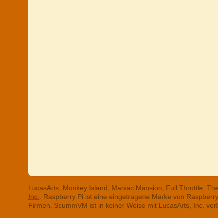
LucasArts, Monkey Island, Maniac Mansion, Full Throttle, T
Inc.
. Raspberry Pi ist eine eingetragene Marke von Raspber
Firmen. ScummVM ist in keiner Weise mit LucasArts, Inc. ve