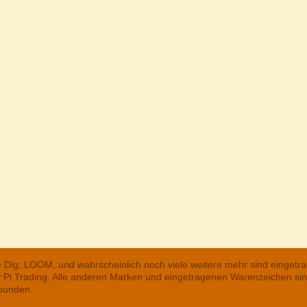
he Dig, LOOM, und wahrscheinlich noch viele weitere mehr sind einge
ry Pi Trading. Alle anderen Marken und eingetragenen Warenzeichen s
rbunden.