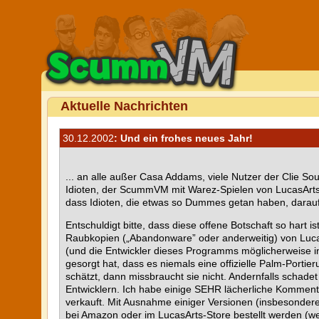
Aktuelle Nachrichten
30.12.2002
: Und ein frohes neues Jahr!
... an alle außer Casa Addams, viele Nutzer der Clie So
Idioten, der ScummVM mit Warez-Spielen von LucasArts a
dass Idioten, die etwas so Dummes getan haben, darau
Entschuldigt bitte, dass diese offene Botschaft so hart
Raubkopien („Abandonware” oder anderweitig) von LucasA
(und die Entwickler dieses Programms möglicherweise in de
gesorgt hat, dass es niemals eine offizielle Palm-Porti
schätzt, dann missbraucht sie nicht. Andernfalls scha
Entwicklern. Ich habe einige SEHR lächerliche Komment
verkauft. Mit Ausnahme einiger Versionen (insbesonde
bei Amazon oder im LucasArts-Store bestellt werden (we