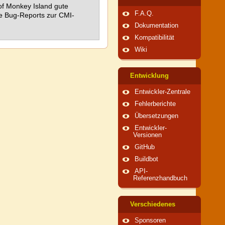
of Monkey Island gute
F.A.Q.
ine Bug-Reports zur CMI-
Dokumentation
Kompatibilität
Wiki
Entwicklung
Entwickler-Zentrale
Fehlerberichte
Übersetzungen
Entwickler-
Versionen
GitHub
Buildbot
API-
Referenzhandbuch
Verschiedenes
Sponsoren