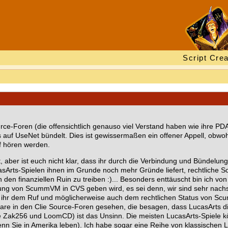
Script Crea
urce-Foren (die offensichtlich genauso viel Verstand haben wie ihre P
uf UseNet bündelt. Dies ist gewissermaßen ein offener Appell, obwohl 
f hören werden.
 ist, aber ist euch nicht klar, dass ihr durch die Verbindung und Bünd
rts-Spielen ihnen im Grunde noch mehr Gründe liefert, rechtliche Sch
n finanziellen Ruin zu treiben :)... Besonders enttäuscht bin ich von ch
erung von ScummVM in CVS geben wird, es sei denn, wir sind sehr nachs
det ihr dem Ruf und möglicherweise auch dem rechtlichen Status von 
are in den Clie Source-Foren gesehen, die besagen, dass LucasArts di
re Zak256 und LoomCD) ist das Unsinn. Die meisten LucasArts-Spiel
nn Sie in Amerika leben). Ich habe sogar eine Reihe von klassischen 