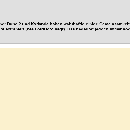
. Aber Dune 2 und Kyrianda haben wahrhaftig einige Gemeinsamkei
ool extrahiert (wie LordHoto sagt). Das bedeutet jedoch immer noc