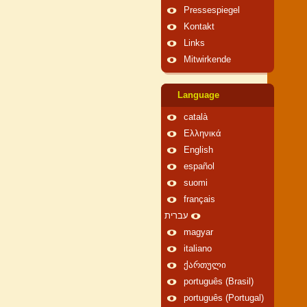
Pressespiegel
Kontakt
Links
Mitwirkende
Language
català
Ελληνικά
English
español
suomi
français
עברית
magyar
italiano
ქართული
português (Brasil)
português (Portugal)