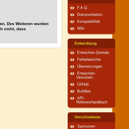
F.A.Q.
Dokumentation
Kompatibilität
ten. Des Weiteren wurden
h nicht, dass
Wiki
Entwicklung
Entwickler-Zentrale
Fehlerberichte
Übersetzungen
Entwickler-
Versionen
GitHub
Buildbot
API-
Referenzhandbuch
Verschiedenes
Sponsoren