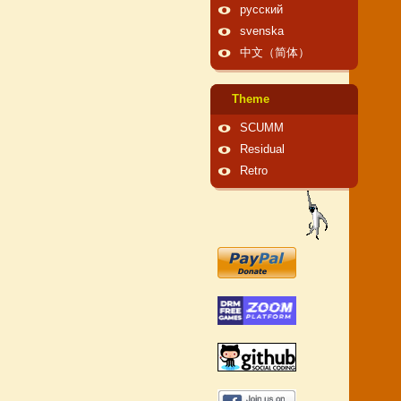
русский
svenska
中文（简体）
Theme
SCUMM
Residual
Retro