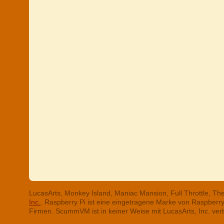
LucasArts, Monkey Island, Maniac Mansion, Full Throttle, T
Inc.
. Raspberry Pi ist eine eingetragene Marke von Raspber
Firmen. ScummVM ist in keiner Weise mit LucasArts, Inc. ve