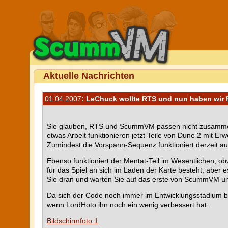
Aktuelle Nachrichten
01.04.2007
: LeChuck wollte RTS und nun haben wir RT
Sie glauben, RTS und ScummVM passen nicht zusammen? A
etwas Arbeit funktionieren jetzt Teile von Dune 2 mit E
Zumindest die Vorspann-Sequenz funktioniert derzeit aus
Ebenso funktioniert der Mentat-Teil im Wesentlichen, o
für das Spiel an sich im Laden der Karte besteht, aber e
Sie dran und warten Sie auf das erste von ScummVM unte
Da sich der Code noch immer im Entwicklungsstadium bef
wenn LordHoto ihn noch ein wenig verbessert hat.
Bildschirmfoto 1