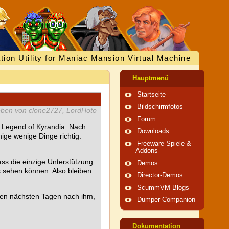
tion Utility for Maniac Mansion Virtual Machine
Hauptmenü
Startseite
Bildschirmfotos
eben von clone2727, LordHoto
Forum
e Legend of Kyrandia. Nach
Downloads
ige wenige Dinge richtig.
Freeware-Spiele &
Addons
ass die einzige Unterstützung
Demos
os sehen können. Also bleiben
Director-Demos
ScummVM-Blogs
 den nächsten Tagen nach ihm,
Dumper Companion
Dokumentation