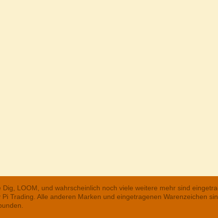
he Dig, LOOM, und wahrscheinlich noch viele weitere mehr sind einge
ry Pi Trading. Alle anderen Marken und eingetragenen Warenzeichen s
rbunden.