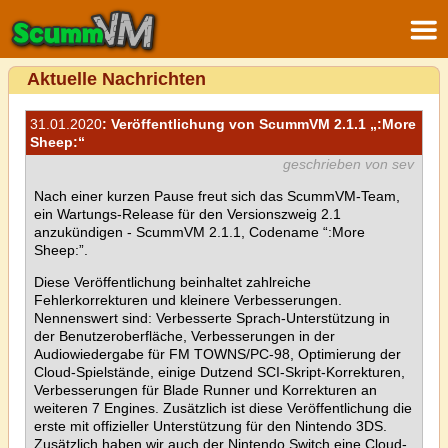
Aktuelle Nachrichten
31.01.2020
: Veröffentlichung von ScummVM 2.1.1 „:More
Sheep:“
geschrieben von sev
Nach einer kurzen Pause freut sich das ScummVM-Team,
ein Wartungs-Release für den Versionszweig 2.1
anzukündigen - ScummVM 2.1.1, Codename “:More
Sheep:”.
Diese Veröffentlichung beinhaltet zahlreiche
Fehlerkorrekturen und kleinere Verbesserungen.
Nennenswert sind: Verbesserte Sprach-Unterstützung in
der Benutzeroberfläche, Verbesserungen in der
Audiowiedergabe für FM TOWNS/PC-98, Optimierung der
Cloud-Spielstände, einige Dutzend SCI-Skript-Korrekturen,
Verbesserungen für Blade Runner und Korrekturen an
weiteren 7 Engines. Zusätzlich ist diese Veröffentlichung die
erste mit offizieller Unterstützung für den Nintendo 3DS.
Zusätzlich haben wir auch der Nintendo Switch eine Cloud-