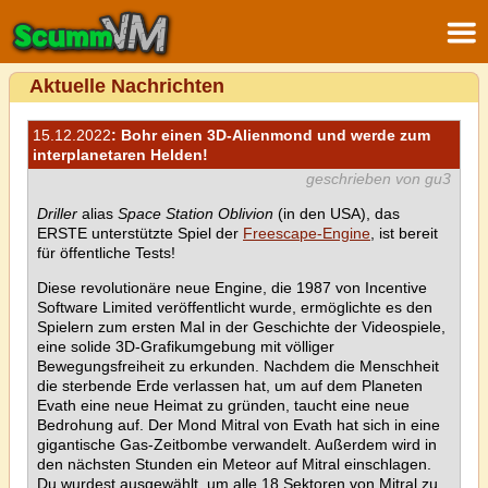
Aktuelle Nachrichten
15.12.2022
: Bohr einen 3D-Alienmond und werde zum
interplanetaren Helden!
geschrieben von gu3
Driller
alias
Space Station Oblivion
(in den USA), das
ERSTE unterstützte Spiel der
Freescape-Engine
, ist bereit
für öffentliche Tests!
Diese revolutionäre neue Engine, die 1987 von Incentive
Software Limited veröffentlicht wurde, ermöglichte es den
Spielern zum ersten Mal in der Geschichte der Videospiele,
eine solide 3D-Grafikumgebung mit völliger
Bewegungsfreiheit zu erkunden. Nachdem die Menschheit
die sterbende Erde verlassen hat, um auf dem Planeten
Evath eine neue Heimat zu gründen, taucht eine neue
Bedrohung auf. Der Mond Mitral von Evath hat sich in eine
gigantische Gas-Zeitbombe verwandelt. Außerdem wird in
den nächsten Stunden ein Meteor auf Mitral einschlagen.
Du wurdest ausgewählt, um alle 18 Sektoren von Mitral zu