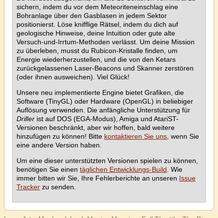
sichern, indem du vor dem Meteoriteneinschlag eine
Bohranlage über den Gasblasen in jedem Sektor
positionierst. Löse knifflige Rätsel, indem du dich auf
geologische Hinweise, deine Intuition oder gute alte
Versuch-und-Irrtum-Methoden verlässt. Um deine Mission
zu überleben, musst du Rubicon-Kristalle finden, um
Energie wiederherzustellen, und die von den Ketars
zurückgelassenen Laser-Beacons und Skanner zerstören
(oder ihnen ausweichen). Viel Glück!
Unsere neu implementierte Engine bietet Grafiken, die
Software (TinyGL) oder Hardware (OpenGL) in beliebiger
Auflösung verwenden. Die anfängliche Unterstützung für
Driller
ist auf DOS (EGA-Modus), Amiga und AtariST-
Versionen beschränkt, aber wir hoffen, bald weitere
hinzufügen zu können! Bitte
kontaktieren Sie uns
, wenn Sie
eine andere Version haben.
Um eine dieser unterstützten Versionen spielen zu können,
benötigen Sie einen
täglichen Entwicklungs-Build
. Wie
immer bitten wir Sie, Ihre Fehlerberichte an unseren
Issue
Tracker
zu senden.