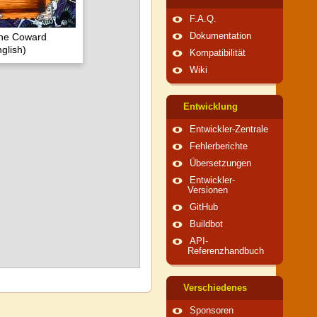
F.A.Q.
the Coward
Dokumentation
glish)
Kompatibilität
Wiki
Entwicklung
Entwickler-Zentrale
Fehlerberichte
Übersetzungen
Entwickler-
Versionen
GitHub
Buildbot
API-
Referenzhandbuch
Verschiedenes
Sponsoren