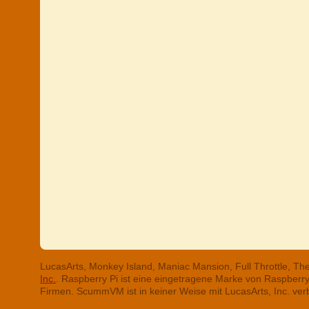
LucasArts, Monkey Island, Maniac Mansion, Full Throttle, T
Inc.
. Raspberry Pi ist eine eingetragene Marke von Raspber
Firmen. ScummVM ist in keiner Weise mit LucasArts, Inc. ve