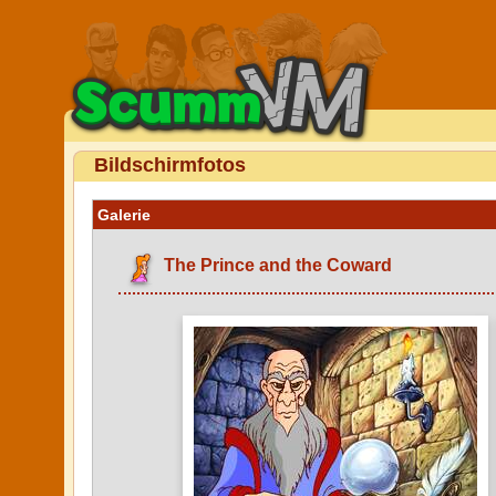
Bildschirmfotos
Galerie
The Prince and the Coward