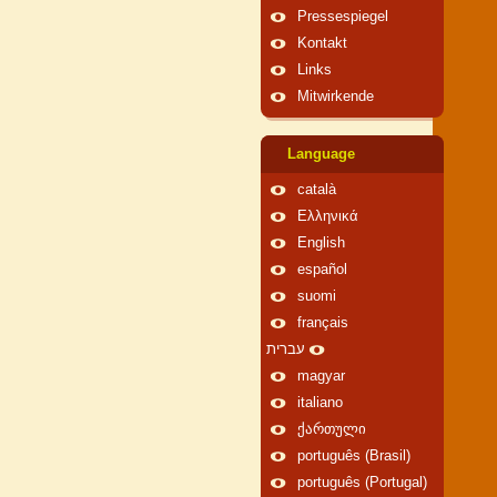
Pressespiegel
Kontakt
Links
Mitwirkende
Language
català
Ελληνικά
English
español
suomi
français
עברית
magyar
italiano
ქართული
português (Brasil)
português (Portugal)