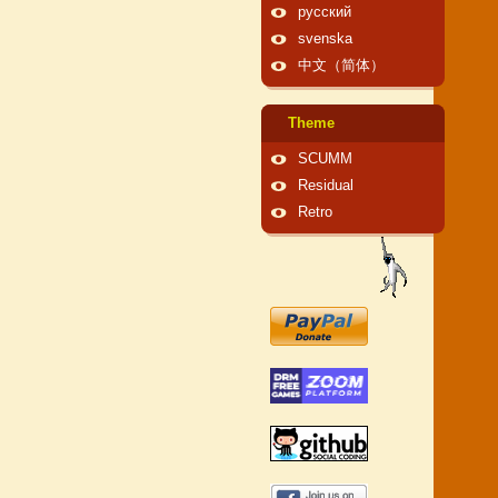
русский
svenska
中文（简体）
Theme
SCUMM
Residual
Retro