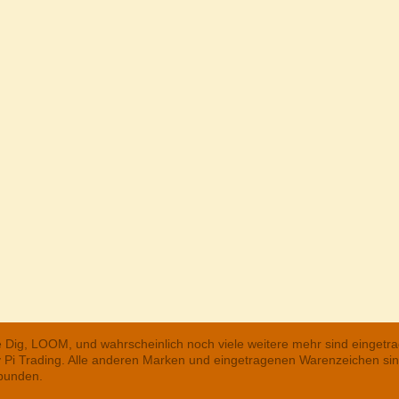
he Dig, LOOM, und wahrscheinlich noch viele weitere mehr sind einge
ry Pi Trading. Alle anderen Marken und eingetragenen Warenzeichen s
rbunden.