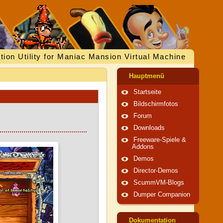
tion Utility for Maniac Mansion Virtual Machine
Hauptmenü
Startseite
Bildschirmfotos
Forum
Downloads
Freeware-Spiele &
Addons
Demos
Director-Demos
ScummVM-Blogs
Dumper Companion
Dokumentation