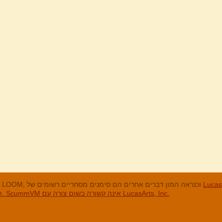
מנים המסחריים
LucasArts, אי הקופים, Maniac Mansion, Throttle Full, The Dig, LOOM, וכנראה המון דברים אחרים הם סימנים מסחריים רשומים של
האחרים והסימנים המסחריים הרשומים הם בבעלות החברות שלהם. ScummVM אינה קשורה בשום צורה עם LucasArts, Inc.