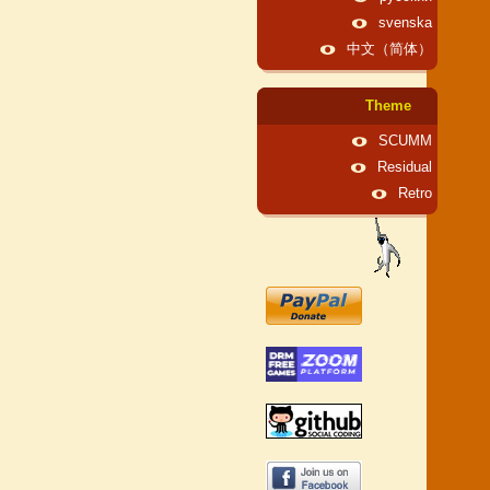
svenska
中文（简体）
Theme
SCUMM
Residual
Retro