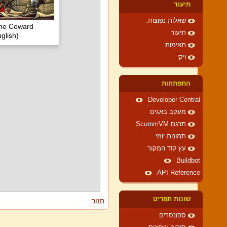
תיעוד
שאלות נפוצות.
the Coward
תיעוד
glish)
תאימות
ויקי
התפתחות
Developer Central
מעקב באגים
תרגם ScummVM
תמונות יומי
עץ קוד המקור
Buildbot
API Reference
שונות תפריט
חזור
ספונסרים