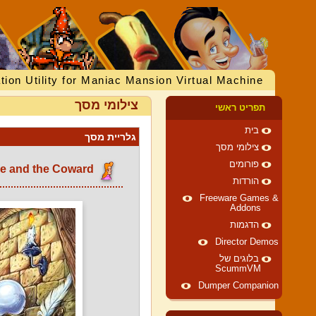
tion Utility for Maniac Mansion Virtual Machine
צילומי מסך
תפריט ראשי
בית
גלריית מסך
צילומי מסך
פורומים
The Prince and the Coward
הורדות
Freeware Games &
Addons
הדגמות
Director Demos
בלוגים של
ScummVM
Dumper Companion