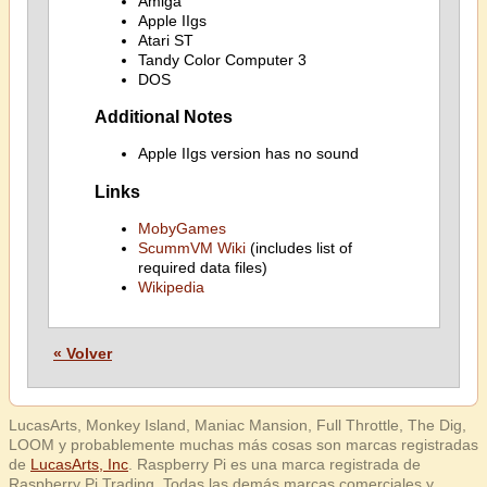
Amiga
Apple IIgs
Atari ST
Tandy Color Computer 3
DOS
Additional Notes
Apple IIgs version has no sound
Links
MobyGames
ScummVM Wiki
(includes list of
required data files)
Wikipedia
« Volver
LucasArts, Monkey Island, Maniac Mansion, Full Throttle, The Dig,
LOOM y probablemente muchas más cosas son marcas registradas
de
LucasArts, Inc
. Raspberry Pi es una marca registrada de
Raspberry Pi Trading. Todas las demás marcas comerciales y