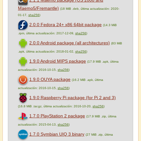
Maemo5/Fremantle)
(18 MiB .deb, última actualización: 2020-
01-17,
sha256
)
2.0.0 Fedora 24+ x86 64bit package
(14.3 MiB
.rpm, última actualización: 2017-12-09,
sha256
)
2.0.0 Android package (all architectures)
(83 MiB
.apk, última actualización: 2018-01-02,
sha256
)
1.9.0 Android MIPS package
(17.9 MiB .apk, última
actualización: 2016-10-15,
sha256
)
1.9.0 OUYA package
(16.2 MiB .apk, última
actualización: 2016-10-15,
sha256
)
1.9.0 Raspberry Pi package (for Pi 2 and 3)
(16.8 MiB .tar.gz, última actualización: 2016-10-20,
sha256
)
1.7.0 PlayStation 2 package
(17.9 MiB .zip, última
actualización: 2015-04-13,
sha256
)
1.7.0 Symbian UIQ 3 binary
(27 MiB .zip, última