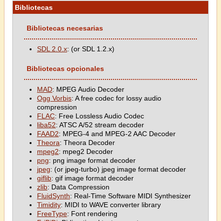
Bibliotecas
Bibliotecas necesarias
SDL 2.0.x
: (or SDL 1.2.x)
Bibliotecas opcionales
MAD
: MPEG Audio Decoder
Ogg Vorbis
: A free codec for lossy audio
compression
FLAC
: Free Lossless Audio Codec
liba52
: ATSC A/52 stream decoder
FAAD2
: MPEG-4 and MPEG-2 AAC Decoder
Theora
: Theora Decoder
mpeg2
: mpeg2 Decoder
png
: png image format decoder
jpeg
: (or jpeg-turbo) jpeg image format decoder
giflib
: gif image format decoder
zlib
: Data Compression
FluidSynth
: Real-Time Software MIDI Synthesizer
Timidity
: MIDI to WAVE converter library
FreeType
: Font rendering