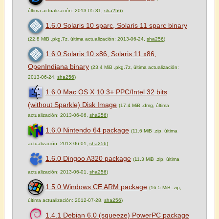
última actualización: 2013-05-31,
sha256
)
1.6.0 Solaris 10 sparc, Solaris 11 sparc binary
(22.8 MiB .pkg.7z, última actualización: 2013-06-24,
sha256
)
1.6.0 Solaris 10 x86, Solaris 11 x86,
OpenIndiana binary
(23.4 MiB .pkg.7z, última actualización:
2013-06-24,
sha256
)
1.6.0 Mac OS X 10.3+ PPC/Intel 32 bits
(without Sparkle) Disk Image
(17.4 MiB .dmg, última
actualización: 2013-06-06,
sha256
)
1.6.0 Nintendo 64 package
(11.6 MiB .zip, última
actualización: 2013-06-01,
sha256
)
1.6.0 Dingoo A320 package
(11.3 MiB .zip, última
actualización: 2013-06-01,
sha256
)
1.5.0 Windows CE ARM package
(16.5 MiB .zip,
última actualización: 2012-07-28,
sha256
)
1.4.1 Debian 6.0 (squeeze) PowerPC package