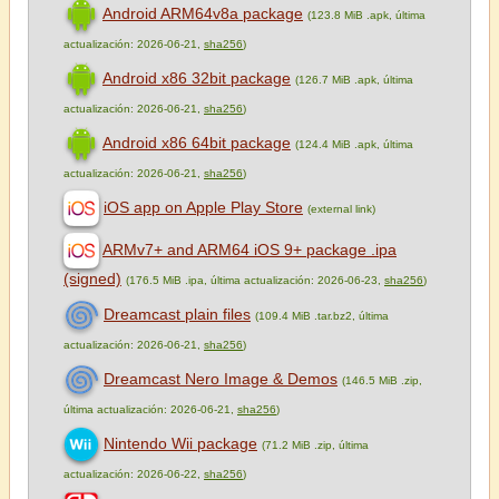
Android ARM64v8a package
(123.8 MiB .apk, última
actualización: 2026-06-21,
sha256
)
Android x86 32bit package
(126.7 MiB .apk, última
actualización: 2026-06-21,
sha256
)
Android x86 64bit package
(124.4 MiB .apk, última
actualización: 2026-06-21,
sha256
)
iOS app on Apple Play Store
(external link)
ARMv7+ and ARM64 iOS 9+ package .ipa
(signed)
(176.5 MiB .ipa, última actualización: 2026-06-23,
sha256
)
Dreamcast plain files
(109.4 MiB .tar.bz2, última
actualización: 2026-06-21,
sha256
)
Dreamcast Nero Image & Demos
(146.5 MiB .zip,
última actualización: 2026-06-21,
sha256
)
Nintendo Wii package
(71.2 MiB .zip, última
actualización: 2026-06-22,
sha256
)