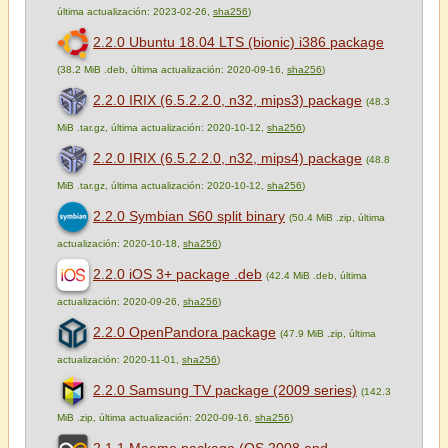
última actualización: 2023-02-26,
sha256
)
2.2.0 Ubuntu 18.04 LTS (bionic) i386 package
(38.2 MiB .deb, última actualización: 2020-09-16,
sha256
)
2.2.0 IRIX (6.5.2.2.0, n32, mips3) package
(48.3
MiB .tar.gz, última actualización: 2020-10-12,
sha256
)
2.2.0 IRIX (6.5.2.2.0, n32, mips4) package
(48.8
MiB .tar.gz, última actualización: 2020-10-12,
sha256
)
2.2.0 Symbian S60 split binary
(50.4 MiB .zip, última
actualización: 2020-10-18,
sha256
)
2.2.0 iOS 3+ package .deb
(42.4 MiB .deb, última
actualización: 2020-09-26,
sha256
)
2.2.0 OpenPandora package
(47.9 MiB .zip, última
actualización: 2020-11-01,
sha256
)
2.2.0 Samsung TV package (2009 series)
(142.3
MiB .zip, última actualización: 2020-09-16,
sha256
)
2.1.1 Maemo package (OS 2008 and