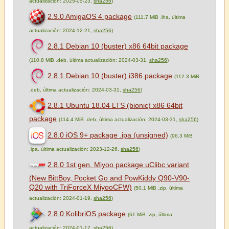
actualización: 2025-05-23,
sha256
)
2.9.0 AmigaOS 4 package
(111.7 MiB .lha, última
actualización: 2024-12-21,
sha256
)
2.8.1 Debian 10 (buster) x86 64bit package
(110.8 MiB .deb, última actualización: 2024-03-31,
sha256
)
2.8.1 Debian 10 (buster) i386 package
(112.3 MiB
.deb, última actualización: 2024-03-31,
sha256
)
2.8.1 Ubuntu 18.04 LTS (bionic) x86 64bit
package
(114.4 MiB .deb, última actualización: 2024-03-31,
sha256
)
2.8.0 iOS 9+ package .ipa (unsigned)
(96.3 MiB
.ipa, última actualización: 2023-12-26,
sha256
)
2.8.0 1st gen. Miyoo package uClibc variant
(New BittBoy, Pocket Go and PowKiddy Q90-V90-
Q20 with TriForceX MiyooCFW)
(50.1 MiB .zip, última
actualización: 2024-01-19,
sha256
)
2.8.0 KolibriOS package
(61 MiB .zip, última
actualización: 2024-01-17,
sha256
)