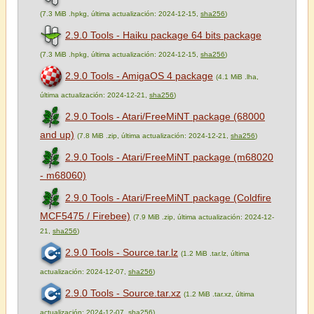
(7.3 MiB .hpkg, última actualización: 2024-12-15,
sha256
)
2.9.0 Tools - Haiku package 64 bits package
(7.3 MiB .hpkg, última actualización: 2024-12-15,
sha256
)
2.9.0 Tools - AmigaOS 4 package
(4.1 MiB .lha,
última actualización: 2024-12-21,
sha256
)
2.9.0 Tools - Atari/FreeMiNT package (68000
and up)
(7.8 MiB .zip, última actualización: 2024-12-21,
sha256
)
2.9.0 Tools - Atari/FreeMiNT package (m68020
- m68060)
2.9.0 Tools - Atari/FreeMiNT package (Coldfire
MCF5475 / Firebee)
(7.9 MiB .zip, última actualización: 2024-12-
21,
sha256
)
2.9.0 Tools - Source.tar.lz
(1.2 MiB .tar.lz, última
actualización: 2024-12-07,
sha256
)
2.9.0 Tools - Source.tar.xz
(1.2 MiB .tar.xz, última
actualización: 2024-12-07,
sha256
)