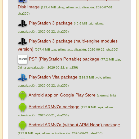
Disk Image
(113.4 MiB .dmg, última actualización: 2026-07-01,
sha256
)
PlayStation 3 package
(45.9 MiB .zip, última
actualización: 2026-06-22,
sha256
)
PlayStation 3 package (multi-engine modules
version)
(697.4 MiB .zip, última actualización: 2026-06-22,
sha256
)
PSP (PlayStation Portable) package
(77.2 MiB .zip,
última actualización: 2026-06-22,
sha256
)
PlayStation Vita package
(138.5 MiB .vpk, última
actualización: 2026-06-22,
sha256
)
Android app on Google Play Store
(external link)
Android ARMv7a package
(122.9 MiB .apk, última
actualización: 2026-06-21,
sha256
)
Android ARMv7a (without ARM Neon) package
(122.8 MiB .apk, última actualización: 2026-06-21,
sha256
)