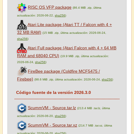
RISC OS VFP package
(86.4 MiB .zip, última
actualización: 2026-06-22,
sha256
)
Atari Lite package (Atari TT / Falcon with 4 +
32 MB RAM)
(15 MiB .zip, última actualización: 2026-06-24,
sha256
)
Atari Full package (Atari Falcon with 4 + 64 MB
RAM and 68040 CPU)
(19.9 MiB .zip, última actualización:
2026-06-24,
sha256
)
FireBee package (Coldfire MCF5475 /
Firebee)
(98.6 MiB .zip, última actualización: 2026-06-24,
sha256
)
Código fuente de la versión 2026.3.0
ScummVM - Source.tar.lz
(213.4 MiB .tar.lz, última
actualización: 2026-06-20,
sha256
)
ScummVM - Source.tar.xz
(214.7 MiB .tar.xz, última
actualización: 2026-06-20,
sha256
)