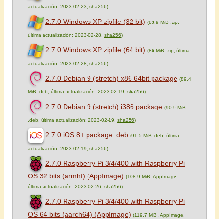
actualización: 2023-02-23,
sha256
)
2.7.0 Windows XP zipfile (32 bit)
(83.9 MiB .zip,
última actualización: 2023-02-28,
sha256
)
2.7.0 Windows XP zipfile (64 bit)
(86 MiB .zip, última
actualización: 2023-02-28,
sha256
)
2.7.0 Debian 9 (stretch) x86 64bit package
(89.4
MiB .deb, última actualización: 2023-02-19,
sha256
)
2.7.0 Debian 9 (stretch) i386 package
(90.9 MiB
.deb, última actualización: 2023-02-19,
sha256
)
2.7.0 iOS 8+ package .deb
(91.5 MiB .deb, última
actualización: 2023-02-19,
sha256
)
2.7.0 Raspberry Pi 3/4/400 with Raspberry Pi
OS 32 bits (armhf) (AppImage)
(108.9 MiB .AppImage,
última actualización: 2023-02-26,
sha256
)
2.7.0 Raspberry Pi 3/4/400 with Raspberry Pi
OS 64 bits (aarch64) (AppImage)
(119.7 MiB .AppImage,