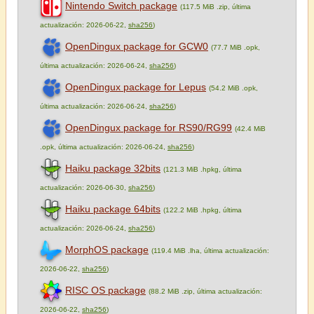
Nintendo Switch package
(117.5 MiB .zip, última
actualización: 2026-06-22,
sha256
)
OpenDingux package for GCW0
(77.7 MiB .opk,
última actualización: 2026-06-24,
sha256
)
OpenDingux package for Lepus
(54.2 MiB .opk,
última actualización: 2026-06-24,
sha256
)
OpenDingux package for RS90/RG99
(42.4 MiB
.opk, última actualización: 2026-06-24,
sha256
)
Haiku package 32bits
(121.3 MiB .hpkg, última
actualización: 2026-06-30,
sha256
)
Haiku package 64bits
(122.2 MiB .hpkg, última
actualización: 2026-06-24,
sha256
)
MorphOS package
(119.4 MiB .lha, última actualización:
2026-06-22,
sha256
)
RISC OS package
(88.2 MiB .zip, última actualización:
2026-06-22,
sha256
)