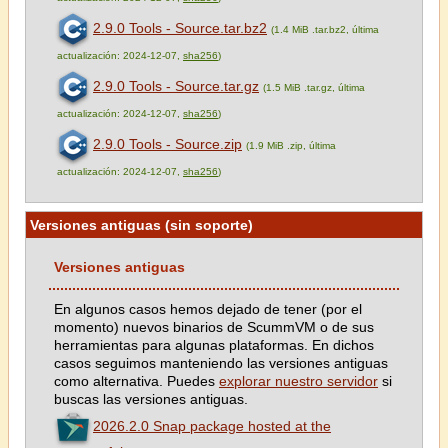
2.9.0 Tools - Source.tar.bz2
(1.4 MiB .tar.bz2, última
actualización: 2024-12-07,
sha256
)
2.9.0 Tools - Source.tar.gz
(1.5 MiB .tar.gz, última
actualización: 2024-12-07,
sha256
)
2.9.0 Tools - Source.zip
(1.9 MiB .zip, última
actualización: 2024-12-07,
sha256
)
Versiones antiguas (sin soporte)
Versiones antiguas
En algunos casos hemos dejado de tener (por el
momento) nuevos binarios de ScummVM o de sus
herramientas para algunas plataformas. En dichos
casos seguimos manteniendo las versiones antiguas
como alternativa. Puedes
explorar nuestro servidor
si
buscas las versiones antiguas.
2026.2.0 Snap package hosted at the