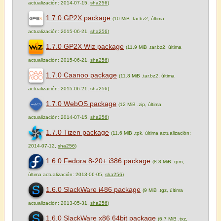
actualización: 2014-07-15,
sha256
)
1.7.0 GP2X package
(10 MiB .tar.bz2, última
actualización: 2015-06-21,
sha256
)
1.7.0 GP2X Wiz package
(11.9 MiB .tar.bz2, última
actualización: 2015-06-21,
sha256
)
1.7.0 Caanoo package
(11.8 MiB .tar.bz2, última
actualización: 2015-06-21,
sha256
)
1.7.0 WebOS package
(12 MiB .zip, última
actualización: 2014-07-15,
sha256
)
1.7.0 Tizen package
(11.6 MiB .tpk, última actualización:
2014-07-12,
sha256
)
1.6.0 Fedora 8-20+ i386 package
(8.8 MiB .rpm,
última actualización: 2013-06-05,
sha256
)
1.6.0 SlackWare i486 package
(9 MiB .tgz, última
actualización: 2013-05-31,
sha256
)
1.6.0 SlackWare x86 64bit package
(6.7 MiB .txz,