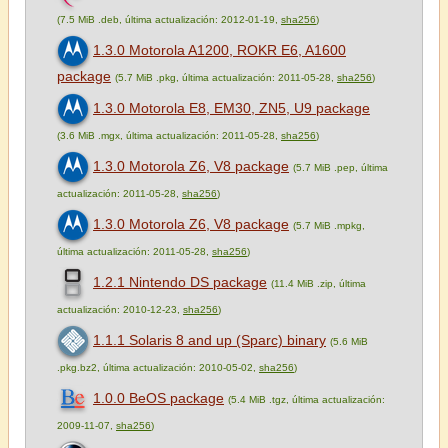
(7.5 MiB .deb, última actualización: 2012-01-19,
sha256
)
1.3.0 Motorola A1200, ROKR E6, A1600
package
(5.7 MiB .pkg, última actualización: 2011-05-28,
sha256
)
1.3.0 Motorola E8, EM30, ZN5, U9 package
(3.6 MiB .mgx, última actualización: 2011-05-28,
sha256
)
1.3.0 Motorola Z6, V8 package
(5.7 MiB .pep, última
actualización: 2011-05-28,
sha256
)
1.3.0 Motorola Z6, V8 package
(5.7 MiB .mpkg,
última actualización: 2011-05-28,
sha256
)
1.2.1 Nintendo DS package
(11.4 MiB .zip, última
actualización: 2010-12-23,
sha256
)
1.1.1 Solaris 8 and up (Sparc) binary
(5.6 MiB
.pkg.bz2, última actualización: 2010-05-02,
sha256
)
1.0.0 BeOS package
(5.4 MiB .tgz, última actualización:
2009-11-07,
sha256
)