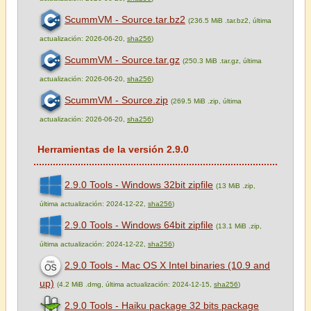
ScummVM - Source.tar.bz2
(236.5 MiB .tar.bz2, última
actualización: 2026-06-20,
sha256
)
ScummVM - Source.tar.gz
(250.3 MiB .tar.gz, última
actualización: 2026-06-20,
sha256
)
ScummVM - Source.zip
(269.5 MiB .zip, última
actualización: 2026-06-20,
sha256
)
Herramientas de la versión 2.9.0
2.9.0 Tools - Windows 32bit zipfile
(13 MiB .zip,
última actualización: 2024-12-22,
sha256
)
2.9.0 Tools - Windows 64bit zipfile
(13.1 MiB .zip,
última actualización: 2024-12-22,
sha256
)
2.9.0 Tools - Mac OS X Intel binaries (10.9 and
up)
(4.2 MiB .dmg, última actualización: 2024-12-15,
sha256
)
2.9.0 Tools - Haiku package 32 bits package