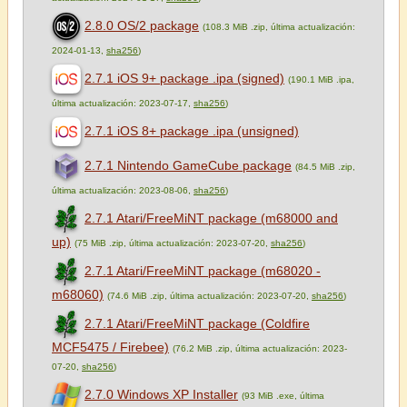
2.8.0 OS/2 package
(108.3 MiB .zip, última actualización:
2024-01-13,
sha256
)
2.7.1 iOS 9+ package .ipa (signed)
(190.1 MiB .ipa,
última actualización: 2023-07-17,
sha256
)
2.7.1 iOS 8+ package .ipa (unsigned)
2.7.1 Nintendo GameCube package
(84.5 MiB .zip,
última actualización: 2023-08-06,
sha256
)
2.7.1 Atari/FreeMiNT package (m68000 and
up)
(75 MiB .zip, última actualización: 2023-07-20,
sha256
)
2.7.1 Atari/FreeMiNT package (m68020 -
m68060)
(74.6 MiB .zip, última actualización: 2023-07-20,
sha256
)
2.7.1 Atari/FreeMiNT package (Coldfire
MCF5475 / Firebee)
(76.2 MiB .zip, última actualización: 2023-
07-20,
sha256
)
2.7.0 Windows XP Installer
(93 MiB .exe, última