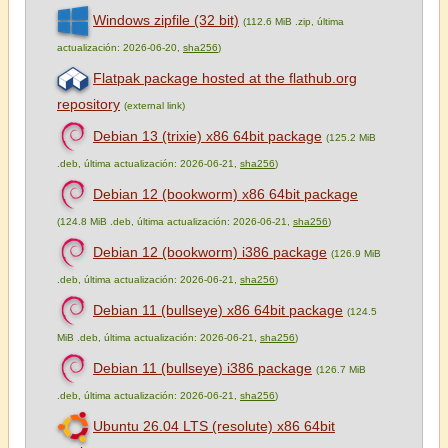
Windows zipfile (32 bit)
(112.6 MiB .zip, última
actualización: 2026-06-20,
sha256
)
Flatpak package hosted at the flathub.org
repository
(external link)
Debian 13 (trixie) x86 64bit package
(125.2 MiB
.deb, última actualización: 2026-06-21,
sha256
)
Debian 12 (bookworm) x86 64bit package
(124.8 MiB .deb, última actualización: 2026-06-21,
sha256
)
Debian 12 (bookworm) i386 package
(126.9 MiB
.deb, última actualización: 2026-06-21,
sha256
)
Debian 11 (bullseye) x86 64bit package
(124.5
MiB .deb, última actualización: 2026-06-21,
sha256
)
Debian 11 (bullseye) i386 package
(126.7 MiB
.deb, última actualización: 2026-06-21,
sha256
)
Ubuntu 26.04 LTS (resolute) x86 64bit