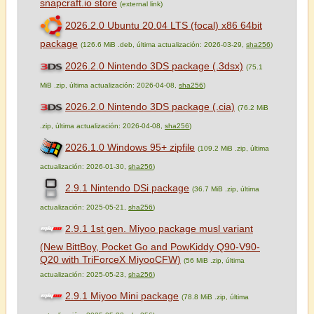
snapcraft.io store
(external link)
2026.2.0 Ubuntu 20.04 LTS (focal) x86 64bit
package
(126.6 MiB .deb, última actualización: 2026-03-29,
sha256
)
2026.2.0 Nintendo 3DS package (.3dsx)
(75.1
MiB .zip, última actualización: 2026-04-08,
sha256
)
2026.2.0 Nintendo 3DS package (.cia)
(76.2 MiB
.zip, última actualización: 2026-04-08,
sha256
)
2026.1.0 Windows 95+ zipfile
(109.2 MiB .zip, última
actualización: 2026-01-30,
sha256
)
2.9.1 Nintendo DSi package
(36.7 MiB .zip, última
actualización: 2025-05-21,
sha256
)
2.9.1 1st gen. Miyoo package musl variant
(New BittBoy, Pocket Go and PowKiddy Q90-V90-
Q20 with TriForceX MiyooCFW)
(56 MiB .zip, última
actualización: 2025-05-23,
sha256
)
2.9.1 Miyoo Mini package
(78.8 MiB .zip, última