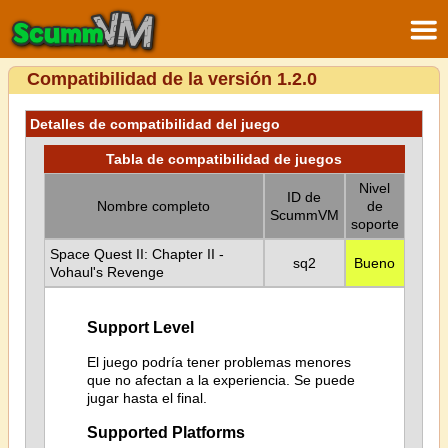
Compatibilidad de la versión 1.2.0
Detalles de compatibilidad del juego
Tabla de compatibilidad de juegos
Nivel
ID de
Nombre completo
de
ScummVM
soporte
Space Quest II: Chapter II -
sq2
Bueno
Vohaul's Revenge
Support Level
El juego podría tener problemas menores
que no afectan a la experiencia. Se puede
jugar hasta el final.
Supported Platforms