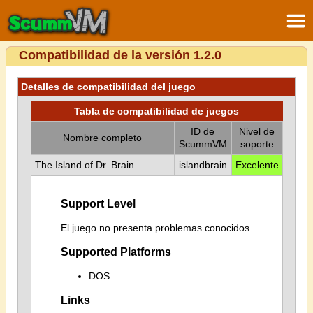
Compatibilidad de la versión 1.2.0
Detalles de compatibilidad del juego
Tabla de compatibilidad de juegos
ID de
Nivel de
Nombre completo
ScummVM
soporte
The Island of Dr. Brain
islandbrain
Excelente
Support Level
El juego no presenta problemas conocidos.
Supported Platforms
DOS
Links