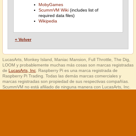
MobyGames
ScummVM Wiki
(includes list of
required data files)
Wikipedia
« Volver
LucasArts, Monkey Island, Maniac Mansion, Full Throttle, The Dig,
LOOM y probablemente muchas más cosas son marcas registradas
de
LucasArts, Inc
. Raspberry Pi es una marca registrada de
Raspberry Pi Trading. Todas las demás marcas comerciales y
marcas registradas son propiedad de sus respectivas compañías.
ScummVM no está afiliado de ninguna manera con LucasArts, Inc.