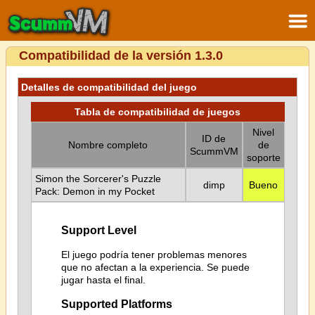
Compatibilidad de la versión 1.3.0
Detalles de compatibilidad del juego
Tabla de compatibilidad de juegos
Nivel
ID de
Nombre completo
de
ScummVM
soporte
Simon the Sorcerer's Puzzle
dimp
Bueno
Pack: Demon in my Pocket
Support Level
El juego podría tener problemas menores
que no afectan a la experiencia. Se puede
jugar hasta el final.
Supported Platforms