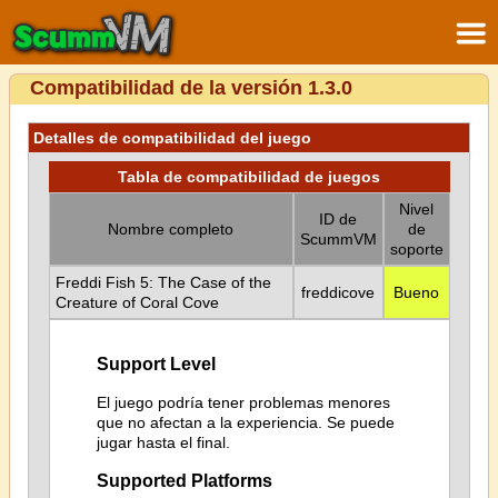
Compatibilidad de la versión 1.3.0
Detalles de compatibilidad del juego
Tabla de compatibilidad de juegos
Nivel
ID de
Nombre completo
de
ScummVM
soporte
Freddi Fish 5: The Case of the
freddicove
Bueno
Creature of Coral Cove
Support Level
El juego podría tener problemas menores
que no afectan a la experiencia. Se puede
jugar hasta el final.
Supported Platforms