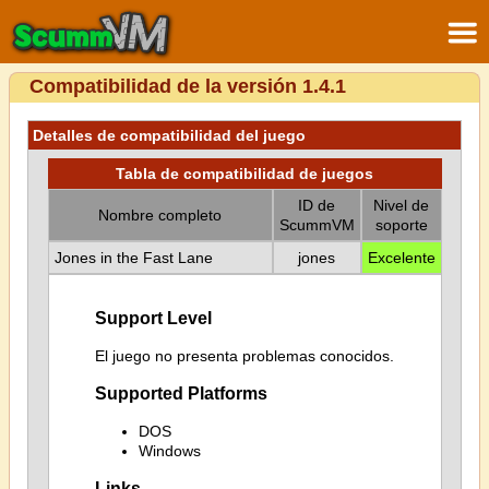
Compatibilidad de la versión 1.4.1
Detalles de compatibilidad del juego
Tabla de compatibilidad de juegos
ID de
Nivel de
Nombre completo
ScummVM
soporte
Jones in the Fast Lane
jones
Excelente
Support Level
El juego no presenta problemas conocidos.
Supported Platforms
DOS
Windows
Links