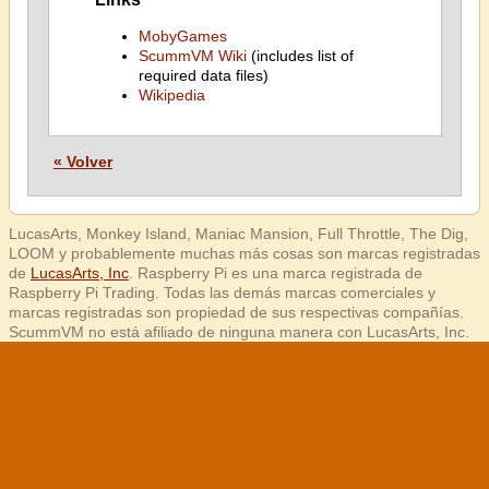
MobyGames
ScummVM Wiki
(includes list of
required data files)
Wikipedia
« Volver
LucasArts, Monkey Island, Maniac Mansion, Full Throttle, The Dig,
LOOM y probablemente muchas más cosas son marcas registradas
de
LucasArts, Inc
. Raspberry Pi es una marca registrada de
Raspberry Pi Trading. Todas las demás marcas comerciales y
marcas registradas son propiedad de sus respectivas compañías.
ScummVM no está afiliado de ninguna manera con LucasArts, Inc.