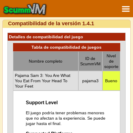
Compatibilidad de la versión 1.4.1
Detalles de compatibilidad del juego
Tabla de compatibilidad de juegos
Nivel
ID de
Nombre completo
de
ScummVM
soporte
Pajama Sam 3: You Are What
You Eat From Your Head To
pajama3
Bueno
Your Feet
Support Level
El juego podría tener problemas menores
que no afectan a la experiencia. Se puede
jugar hasta el final.