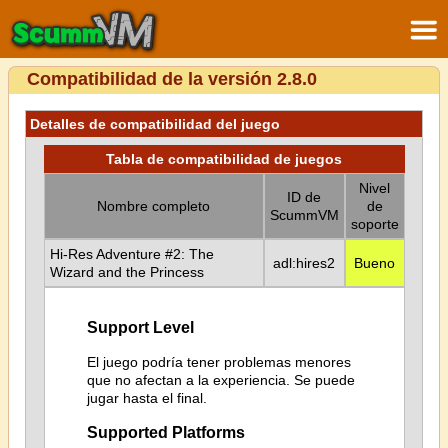
Compatibilidad de la versión 2.8.0
Detalles de compatibilidad del juego
Tabla de compatibilidad de juegos
Nivel
ID de
Nombre completo
de
ScummVM
soporte
Hi-Res Adventure #2: The
adl:hires2
Bueno
Wizard and the Princess
Support Level
El juego podría tener problemas menores
que no afectan a la experiencia. Se puede
jugar hasta el final.
Supported Platforms