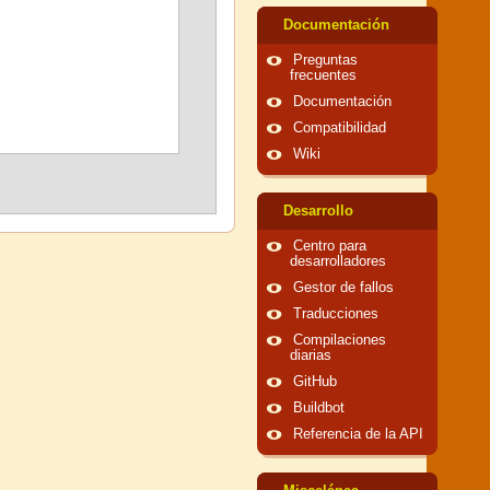
Documentación
Preguntas
frecuentes
Documentación
Compatibilidad
Wiki
Desarrollo
Centro para
desarrolladores
Gestor de fallos
Traducciones
Compilaciones
diarias
GitHub
Buildbot
Referencia de la API