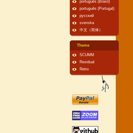
português (Brasil)
português (Portugal)
русский
svenska
中文（简体）
Theme
SCUMM
Residual
Retro