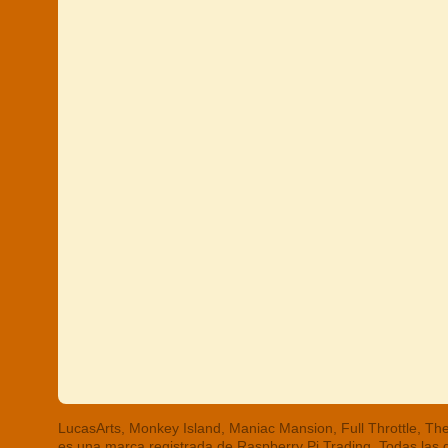
LucasArts, Monkey Island, Maniac Mansion, Full Throttle, 
es una marca registrada de Raspberry Pi Trading. Todas las