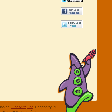
adas de
LucasArts, Inc
. Raspberry Pi
 respectivas compañías.