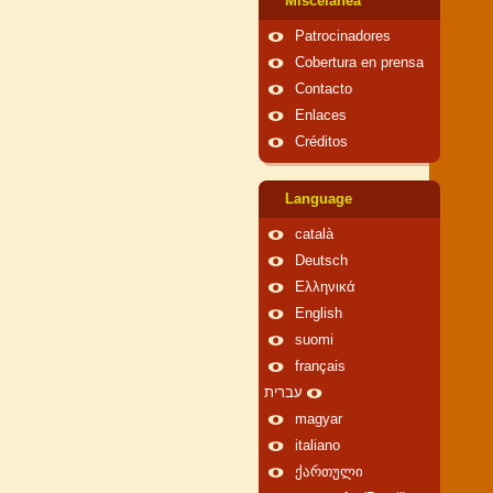
Miscelánea
Patrocinadores
Cobertura en prensa
Contacto
Enlaces
Créditos
Language
català
Deutsch
Ελληνικά
English
suomi
français
עברית
magyar
italiano
ქართული