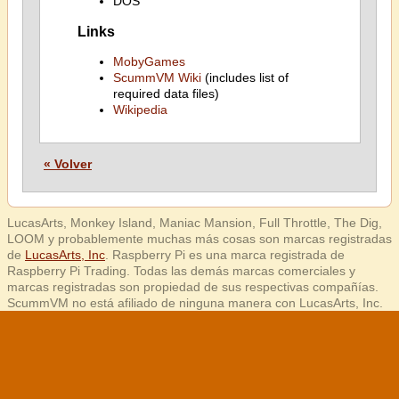
DOS
Links
MobyGames
ScummVM Wiki
(includes list of
required data files)
Wikipedia
« Volver
LucasArts, Monkey Island, Maniac Mansion, Full Throttle, The Dig,
LOOM y probablemente muchas más cosas son marcas registradas
de
LucasArts, Inc
. Raspberry Pi es una marca registrada de
Raspberry Pi Trading. Todas las demás marcas comerciales y
marcas registradas son propiedad de sus respectivas compañías.
ScummVM no está afiliado de ninguna manera con LucasArts, Inc.