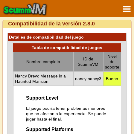
Compatibilidad de la versión 2.8.0
Detalles de compatibilidad del juego
Tabla de compatibilidad de juegos
Nivel
ID de
Nombre completo
de
ScummVM
soporte
Nancy Drew: Message in a
nancy:nancy3
Bueno
Haunted Mansion
Support Level
El juego podría tener problemas menores
que no afectan a la experiencia. Se puede
jugar hasta el final.
Supported Platforms