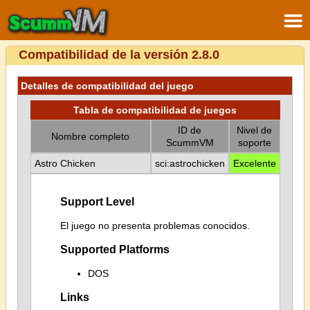
Compatibilidad de la versión 2.8.0
Detalles de compatibilidad del juego
Tabla de compatibilidad de juegos
ID de
Nivel de
Nombre completo
ScummVM
soporte
Astro Chicken
sci:astrochicken
Excelente
Support Level
El juego no presenta problemas conocidos.
Supported Platforms
DOS
Links