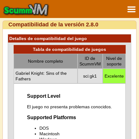
Compatibilidad de la versión 2.8.0
Detalles de compatibilidad del juego
Tabla de compatibilidad de juegos
ID de
Nivel de
Nombre completo
ScummVM
soporte
Gabriel Knight: Sins of the
sci:gk1
Excelente
Fathers
Support Level
El juego no presenta problemas conocidos.
Supported Platforms
DOS
Macintosh