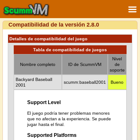
Compatibilidad de la versión 2.8.0
Detalles de compatibilidad del juego
Tabla de compatibilidad de juegos
Nivel
Nombre completo
ID de ScummVM
de
soporte
Backyard Baseball
scumm:baseball2001
Bueno
2001
Support Level
El juego podría tener problemas menores
que no afectan a la experiencia. Se puede
jugar hasta el final.
Supported Platforms