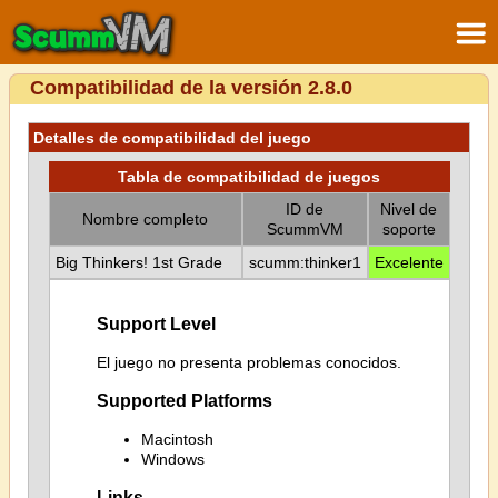
Compatibilidad de la versión 2.8.0
Detalles de compatibilidad del juego
Tabla de compatibilidad de juegos
ID de
Nivel de
Nombre completo
ScummVM
soporte
Big Thinkers! 1st Grade
scumm:thinker1
Excelente
Support Level
El juego no presenta problemas conocidos.
Supported Platforms
Macintosh
Windows
Links