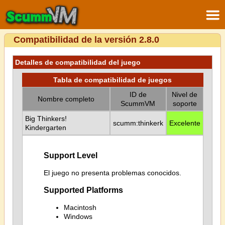
Compatibilidad de la versión 2.8.0
Detalles de compatibilidad del juego
Tabla de compatibilidad de juegos
ID de
Nivel de
Nombre completo
ScummVM
soporte
Big Thinkers!
scumm:thinkerk
Excelente
Kindergarten
Support Level
El juego no presenta problemas conocidos.
Supported Platforms
Macintosh
Windows