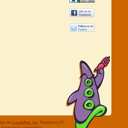
adas de
LucasArts, Inc
. Raspberry Pi
 respectivas compañías.