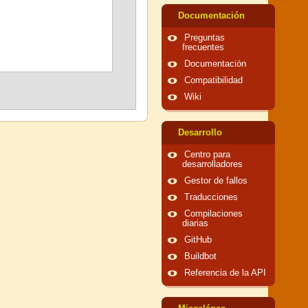
Documentación
Preguntas
frecuentes
Documentación
Compatibilidad
Wiki
Desarrollo
Centro para
desarrolladores
Gestor de fallos
Traducciones
Compilaciones
diarias
GitHub
Buildbot
Referencia de la API