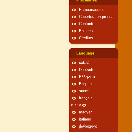
Miscelánea
Patrocinadores
Cobertura en prensa
Contacto
Enlaces
Créditos
Language
català
Deutsch
Ελληνικά
English
suomi
français
עברית
magyar
italiano
ქართული