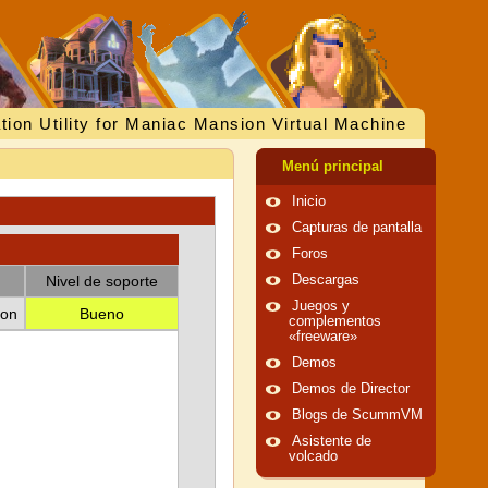
tion Utility for Maniac Mansion Virtual Machine
Menú principal
Inicio
Capturas de pantalla
Foros
Nivel de soporte
Descargas
Juegos y
ion
Bueno
complementos
«freeware»
Demos
Demos de Director
Blogs de ScummVM
Asistente de
volcado