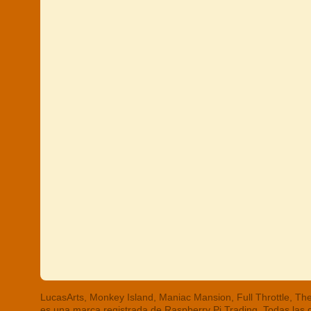
LucasArts, Monkey Island, Maniac Mansion, Full Throttle, 
es una marca registrada de Raspberry Pi Trading. Todas las