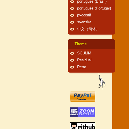
português (Brasil)
português (Portugal)
русский
svenska
中文（简体）
Theme
SCUMM
Residual
Retro