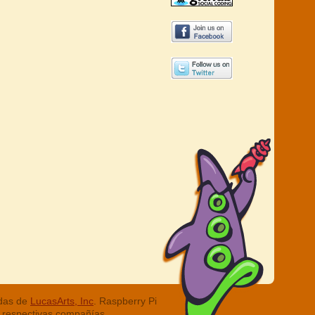
adas de
LucasArts, Inc
. Raspberry Pi
 respectivas compañías.