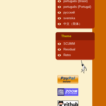
português (Brasil)
português (Portugal)
русский
svenska
中文（简体）
Theme
SCUMM
Residual
Retro