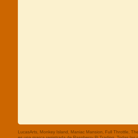
LucasArts, Monkey Island, Maniac Mansion, Full Throttle, 
es una marca registrada de Raspberry Pi Trading. Todas las