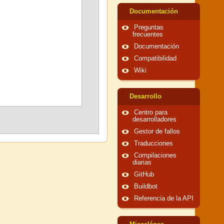
Documentación
Preguntas
frecuentes
Documentación
Compatibilidad
Wiki
Desarrollo
Centro para
desarrolladores
Gestor de fallos
Traducciones
Compilaciones
diarias
GitHub
Buildbot
Referencia de la API