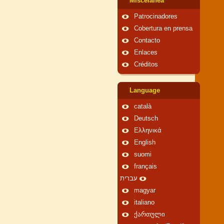
Miscelánea
Patrocinadores
Cobertura en prensa
Contacto
Enlaces
Créditos
Language
català
Deutsch
Ελληνικά
English
suomi
français
עברית
magyar
italiano
ქართული