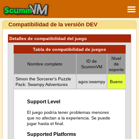
Compatibilidad de la versión DEV
Detalles de compatibilidad del juego
Tabla de compatibilidad de juegos
Nivel
ID de
Nombre completo
de
ScummVM
soporte
Simon the Sorcerer's Puzzle
agos:swampy
Bueno
Pack: Swampy Adventures
Support Level
El juego podría tener problemas menores
que no afectan a la experiencia. Se puede
jugar hasta el final.
Supported Platforms