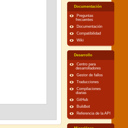
Documentación
Preguntas
frecuentes
Documentación
Compatibilidad
Wiki
Desarrollo
Centro para
desarrolladores
Gestor de fallos
Traducciones
Compilaciones
diarias
GitHub
Buildbot
Referencia de la API