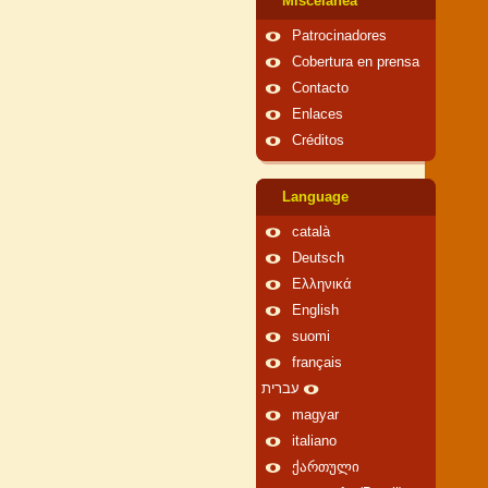
Miscelánea
Patrocinadores
Cobertura en prensa
Contacto
Enlaces
Créditos
Language
català
Deutsch
Ελληνικά
English
suomi
français
עברית
magyar
italiano
ქართული