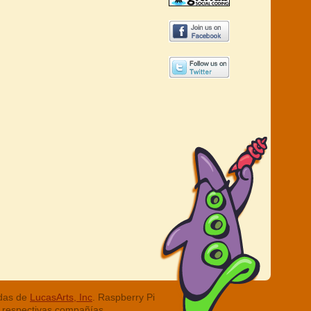
adas de
LucasArts, Inc
. Raspberry Pi
 respectivas compañías.