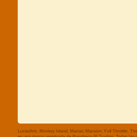
LucasArts, Monkey Island, Maniac Mansion, Full Throttle, 
es una marca registrada de Raspberry Pi Trading. Todas las