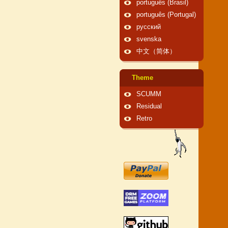
português (Brasil)
português (Portugal)
русский
svenska
中文（简体）
Theme
SCUMM
Residual
Retro