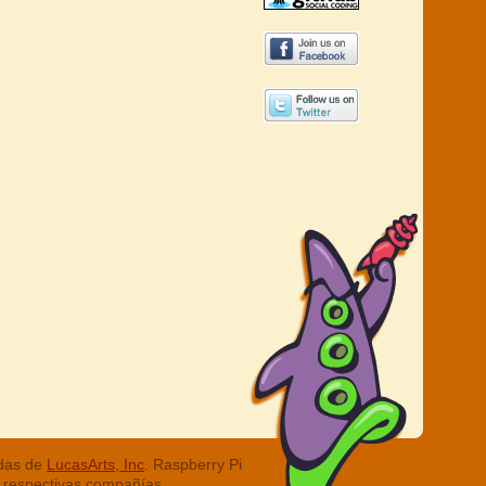
adas de
LucasArts, Inc
. Raspberry Pi
 respectivas compañías.