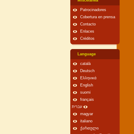
Miscelánea
Patrocinadores
Cobertura en prensa
Contacto
Enlaces
Créditos
Language
català
Deutsch
Ελληνικά
English
suomi
français
עברית
magyar
italiano
ქართული