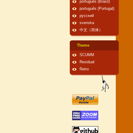
português (Brasil)
português (Portugal)
русский
svenska
中文（简体）
Theme
SCUMM
Residual
Retro