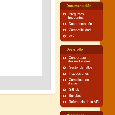
Documentación
Preguntas
frecuentes
Documentación
Compatibilidad
Wiki
Desarrollo
Centro para
desarrolladores
Gestor de fallos
Traducciones
Compilaciones
diarias
GitHub
Buildbot
Referencia de la API