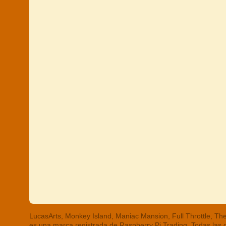
LucasArts, Monkey Island, Maniac Mansion, Full Throttle, 
es una marca registrada de Raspberry Pi Trading. Todas las