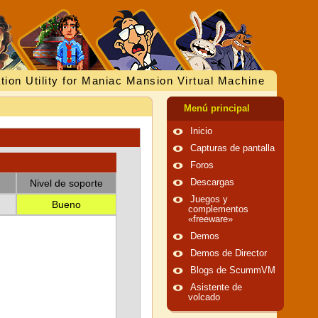
tion Utility for Maniac Mansion Virtual Machine
Menú principal
Inicio
Capturas de pantalla
Foros
Nivel de soporte
Descargas
Juegos y
Bueno
complementos
«freeware»
Demos
Demos de Director
Blogs de ScummVM
Asistente de
volcado